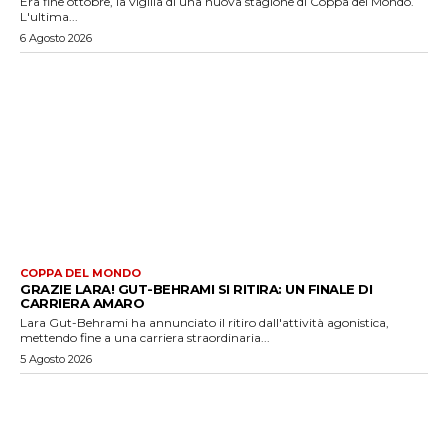
Era fine ottobre, la vigilia di una nuova stagione di Coppa del Mondo.
L'ultima...
6 Agosto 2026
COPPA DEL MONDO
GRAZIE LARA! GUT-BEHRAMI SI RITIRA: UN FINALE DI
CARRIERA AMARO
Lara Gut-Behrami ha annunciato il ritiro dall'attività agonistica,
mettendo fine a una carriera straordinaria...
5 Agosto 2026