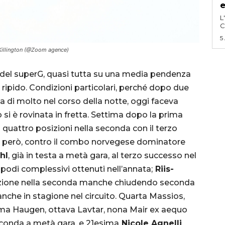
e
L
C
5
 Killington (@Zoom agence)
a del superG, quasi tutta su una media pendenza
ù ripido. Condizioni particolari, perché dopo due
a di molto nel corso della notte, oggi faceva
si è rovinata in fretta. Settima dopo la prima
quattro posizioni nella seconda con il terzo
e, però, contro il combo norvegese dominatore
hl
, già in testa a metà gara, al terzo successo nel
 podi complessivi ottenuti nell’annata;
Riis-
zione nella seconda manche chiudendo seconda
 anche in stagione nel circuito. Quarta Massios,
tima Haugen, ottava Lavtar, nona Mair ex aequo
conda a metà gara, e 21esima
Nicole Agnelli
,