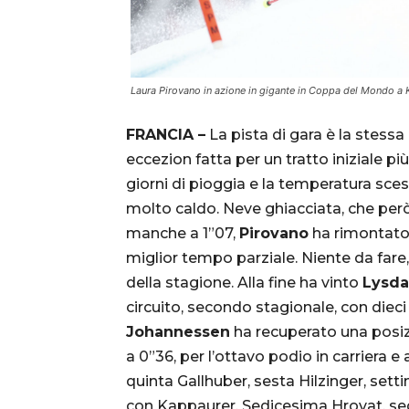
Laura Pirovano in azione in gigante in Coppa del Mondo a
FRANCIA –
La pista di gara è la stess
eccezion fatta per un tratto iniziale pi
giorni di pioggia e la temperatura sces
molto caldo. Neve ghiacciata, che però 
manche a 1”07,
Pirovano
ha rimontato 
miglior tempo parziale. Niente da far
della stagione. Alla fine ha vinto
Lysda
circuito, secondo stagionale, con dieci
Johannessen
ha recuperato una posi
a 0”36, per l’ottavo podio in carriera e
quinta Gallhuber, sesta Hilzinger, set
con Kappaurer. Sedicesima Hrovat, se