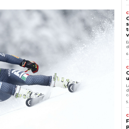
C
G
s
t
v
E
d
6
C
G
u
L
d
c
5
C
F
p