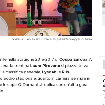
Lysdahl, Riis-Johannessen e Pirovano sul podio del primo gigante a Chatel
ile nella stagione 2016-2017 di
Coppa Europa
. A
zzera, la trentina
Laura Pirovano
si piazza terza
 la classifica generale,
Lysdahl
e
Riis-
C
o podio stagionale, quarto in carriera, sempre in
G
in superG. Domani si replica con un’altra gara
d
le.
G
C
L
7