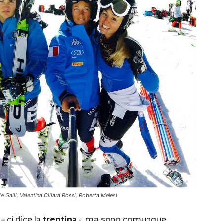
e Galli, Valentina Cillara Rossi, Roberta MelesI
– ci dice la
trentina
-, ma sono comunque