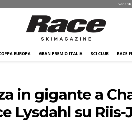
venerdì,
COPPA EUROPA
GRAN PREMIO ITALIA
SCI CLUB
RACE F
Race
a in gigante a Cha
ski
ce Lysdahl su Rii