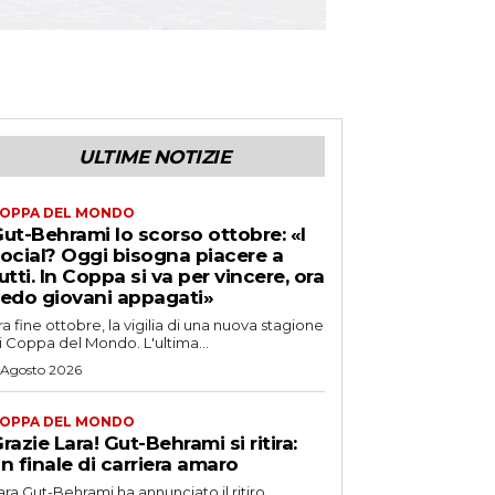
ULTIME NOTIZIE
OPPA DEL MONDO
ut-Behrami lo scorso ottobre: «I
ocial? Oggi bisogna piacere a
utti. In Coppa si va per vincere, ora
edo giovani appagati»
ra fine ottobre, la vigilia di una nuova stagione
i Coppa del Mondo. L'ultima...
 Agosto 2026
OPPA DEL MONDO
razie Lara! Gut-Behrami si ritira:
n finale di carriera amaro
ara Gut-Behrami ha annunciato il ritiro