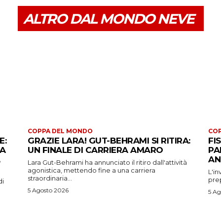
ALTRO DAL MONDO NEVE
COPPA DEL MONDO
CO
E:
GRAZIE LARA! GUT-BEHRAMI SI RITIRA:
FI
 A
UN FINALE DI CARRIERA AMARO
PA
AN
Lara Gut-Behrami ha annunciato il ritiro dall'attività
agonistica, mettendo fine a una carriera
L'in
straordinaria...
prep
di
5 Agosto 2026
5 Ag