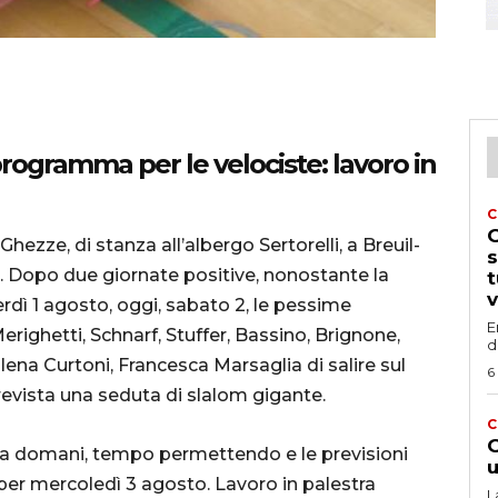
rogramma per le velociste: lavoro in
C
G
hezze, di stanza all’albergo Sertorelli, a Breuil-
s
sci. Dopo due giornate positive, nonostante la
t
v
rdì 1 agosto, oggi, sabato 2, le pessime
E
ighetti, Schnarf, Stuffer, Bassino, Brignone,
d
lena Curtoni, Francesca Marsaglia di salire sul
6
revista una seduta di slalom gigante.
C
G
a domani, tempo permettendo e le previsioni
u
er mercoledì 3 agosto. Lavoro in palestra
L