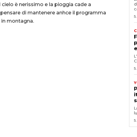
 cielo è nerissimo e la pioggia cade a
d
c
to pensare di mantenere anhce il programma
5
 in montagna.
C
F
p
e
L
C
5
Y
P
i
s
L
l
5