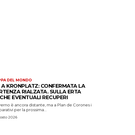
PPA DEL MONDO
S A KRONPLATZ: CONFERMATA LA
RTENZA RIALZATA. SULLA ERTA
CHE EVENTUALI RECUPERI
verno è ancora distante, ma a Plan de Corones i
arativi per la prossima...
osto 2026