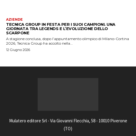
AZIENDE
TECNICA GROUP IN FESTA PER I SUOI CAMPIONI. UNA
GIORNATA TRA LEGENDS E L’EVOLUZIONE DELLO
SCARPONE
A stagione conclusa, dopo l’appuntamento olimpico di Milano-Cortina
2026, Tecnica Group ha accolto nella...
12 Giugno 2026
Mulatero editore Srl - Via Giovanni Flecchia, 58 - 10010 Piverone
(TO)