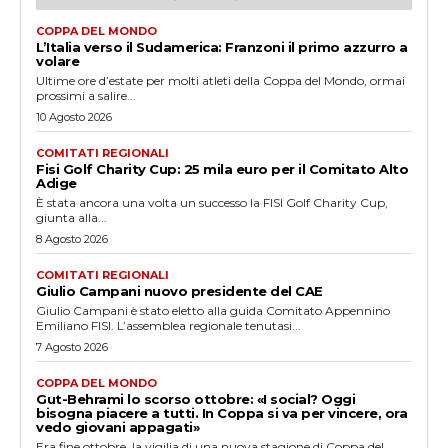
COPPA DEL MONDO
L’Italia verso il Sudamerica: Franzoni il primo azzurro a
volare
Ultime ore d’estate per molti atleti della Coppa del Mondo, ormai
prossimi a salire...
10 Agosto 2026
COMITATI REGIONALI
Fisi Golf Charity Cup: 25 mila euro per il Comitato Alto
Adige
È stata ancora una volta un successo la FISI Golf Charity Cup,
giunta alla...
8 Agosto 2026
COMITATI REGIONALI
Giulio Campani nuovo presidente del CAE
Giulio Campani è stato eletto alla guida Comitato Appennino
Emiliano FISI. L’assemblea regionale tenutasi...
7 Agosto 2026
COPPA DEL MONDO
Gut-Behrami lo scorso ottobre: «I social? Oggi
bisogna piacere a tutti. In Coppa si va per vincere, ora
vedo giovani appagati»
Era fine ottobre, la vigilia di una nuova stagione di Coppa del