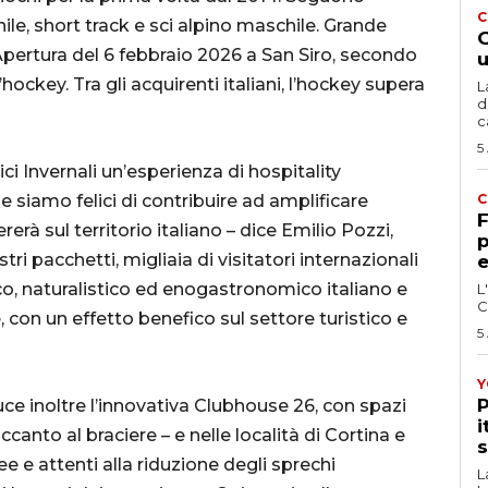
C
ile, short track e sci alpino maschile. Grande
G
pertura del 6 febbraio 2026 a San Siro, secondo
u
hockey. Tra gli acquirenti italiani, l’hockey supera
L
d
c
5
ci Invernali un’esperienza di hospitality
, e siamo felici di contribuire ad amplificare
C
F
rà sul territorio italiano – dice Emilio Pozzi,
p
tri pacchetti, migliaia di visitatori internazionali
e
ico, naturalistico ed enogastronomico italiano e
L
C
, con un effetto benefico sul settore turistico e
5
Y
P
ce inoltre l’innovativa Clubhouse 26, con spazi
i
accanto al braciere – e nelle località di Cortina e
s
ee e attenti alla riduzione degli sprechi
L