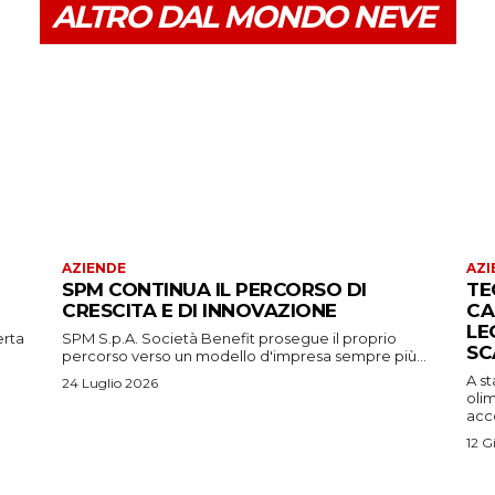
ALTRO DAL MONDO NEVE
AZIENDE
AZI
SPM CONTINUA IL PERCORSO DI
TE
CRESCITA E DI INNOVAZIONE
CA
LE
erta
SPM S.p.A. Società Benefit prosegue il proprio
SC
percorso verso un modello d'impresa sempre più...
A s
24 Luglio 2026
oli
acco
12 G