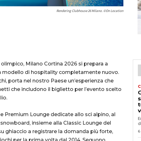
Rendering Clubhouse 26 Milano. ©On Location
e olimpico, Milano Cortina 2026 si prepara a
a un modello di hospitality completamente nuovo.
ochi, porta nel nostro Paese un’esperienza che
C
etti che includono il biglietto per l’evento scelto
G
io.
s
t
v
 le Premium Lounge dedicate allo sci alpino, al
E
llo snowboard, insieme alla Classic Lounge del
d
su ghiaccio a registrare la domanda più forte,
6
 Giochi per la prima volta dal 2014. Seguono