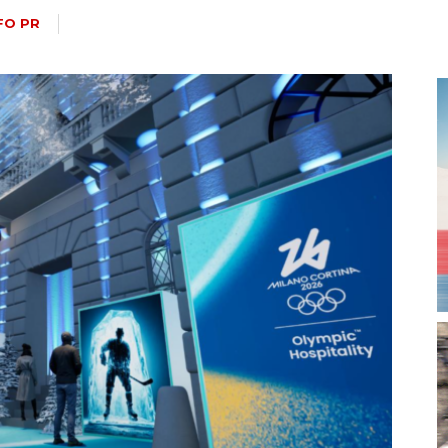
magazine
FO PR