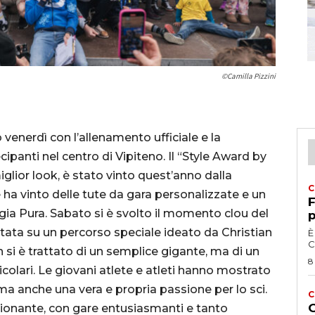
©Camilla Pizzini
to venerdì con l’allenamento ufficiale e la
cipanti nel centro di Vipiteno. Il “Style Award by
iglior look, è stato vinto quest’anno dalla
C
 ha vinto delle tute da gara personalizzate e un
F
ia Pura. Sabato si è svolto il momento clou del
p
utata su un percorso speciale ideato da Christian
È
C
 si è trattato di un semplice gigante, ma di un
8
icolari. Le giovani atlete e atleti hanno mostrato
a anche una vera e propria passione per lo sci.
C
G
zionante, con gare entusiasmanti e tanto