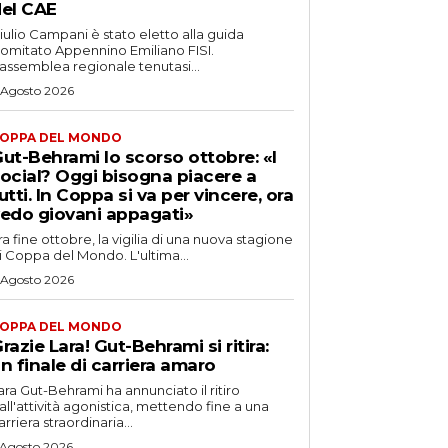
el CAE
iulio Campani è stato eletto alla guida
omitato Appennino Emiliano FISI.
’assemblea regionale tenutasi...
 Agosto 2026
OPPA DEL MONDO
ut-Behrami lo scorso ottobre: «I
ocial? Oggi bisogna piacere a
utti. In Coppa si va per vincere, ora
edo giovani appagati»
ra fine ottobre, la vigilia di una nuova stagione
i Coppa del Mondo. L'ultima...
 Agosto 2026
OPPA DEL MONDO
razie Lara! Gut-Behrami si ritira:
n finale di carriera amaro
ara Gut-Behrami ha annunciato il ritiro
all'attività agonistica, mettendo fine a una
arriera straordinaria...
 Agosto 2026