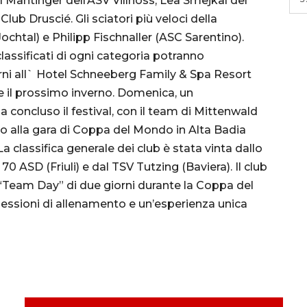
 Mantinger dell’ASV Villnöss, Lea Smejkal del
lub Druscié. Gli sciatori più veloci della
chtal) e Philipp Fischnaller (ASC Sarentino).
lassificati di ogni categoria potranno
rni all` Hotel Schneeberg Family & Spa Resort
e il prossimo inverno. Domenica, un
concluso il festival, con il team di Mittenwald
o alla gara di Coppa del Mondo in Alta Badia
La classifica generale dei club è stata vinta dallo
70 ASD (Friuli) e dal TSV Tutzing (Baviera). Il club
“Team Day” di due giorni durante la Coppa del
sessioni di allenamento e un’esperienza unica