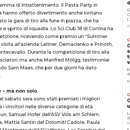
d
ramma di intrattenimento. Il Pasta Party in
G
ra hanno offerto divertimento anche lontano
C
L
 la gara di tiro alla fune in piazza, che ha
7
e spirito di squadra. Lo Sci Club 18 di Cortina ha
petizione, ricevendo come premio un “Summer
C
isita all’azienda Leitner, Demaclenko e Prinoth,
G
s
Montecavallo. Durante la competizione di tiro alla
t
i sciatori, ma anche Manfred Mölgg, testimonial
v
Mondo Sam Maes, che per due giorni ha dato
E
d
.
6
e – ma non solo
C
l sabato sera sono stati premiati i migliori
G
u
 i vincitori nelle diverse categorie di età
L
aun, Samuel Hofer dell’ASV Völs am Schlern,
d
na, Mattia Santin del Dolomiti Cadore, Paula
c
5