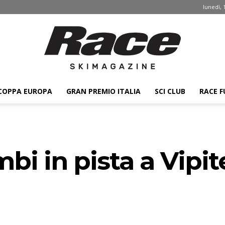
lunedì, 
COPPA EUROPA
GRAN PREMIO ITALIA
SCI CLUB
RACE F
Race
bi in pista a Vipit
ski