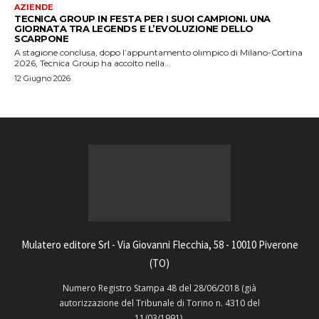
AZIENDE
TECNICA GROUP IN FESTA PER I SUOI CAMPIONI. UNA
GIORNATA TRA LEGENDS E L’EVOLUZIONE DELLO
SCARPONE
A stagione conclusa, dopo l’appuntamento olimpico di Milano-Cortina
2026, Tecnica Group ha accolto nella...
12 Giugno 2026
Mulatero editore Srl - Via Giovanni Flecchia, 58 - 10010 Piverone
(TO)
Numero Registro Stampa 48 del 28/06/2018 (già
autorizzazione del Tribunale di Torino n. 4310 del
11/03/1991).