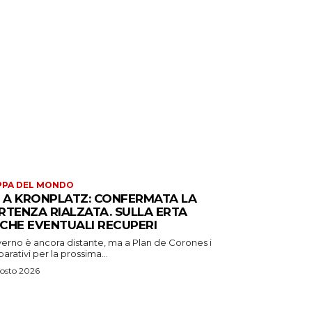
PPA DEL MONDO
S A KRONPLATZ: CONFERMATA LA
RTENZA RIALZATA. SULLA ERTA
CHE EVENTUALI RECUPERI
verno è ancora distante, ma a Plan de Corones i
arativi per la prossima...
osto 2026