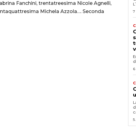
rina Fanchini, trentatreesima Nicole Agnelli,
L
antaquattresima Michela Azzola…. Seconda
7
C
G
s
t
v
E
d
6
C
G
u
L
d
c
5