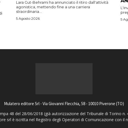
AN
Lara Gut-Behrami ha annunciato il ritiro dall'attività
agonistica, mettendo fine a una carriera
L'in
straordinaria...
prep
di
5 Agosto 2026
5 Ag
Mulatero editore Srl - Via Giovanni Flecchia, 58 - 10010 Piverone (TO)
pa 48 del 28/06/2018 (già autorizzazione del Tribunale di Torino n. 
ore srl è iscritta nel Registro degli Operatori di Comunicazione con il