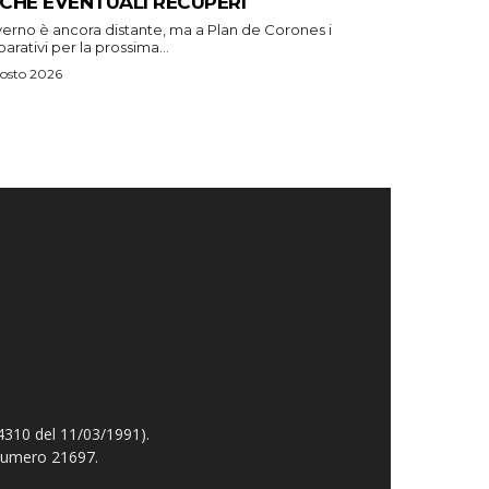
CHE EVENTUALI RECUPERI
verno è ancora distante, ma a Plan de Corones i
arativi per la prossima...
osto 2026
4310 del 11/03/1991).
 numero 21697.