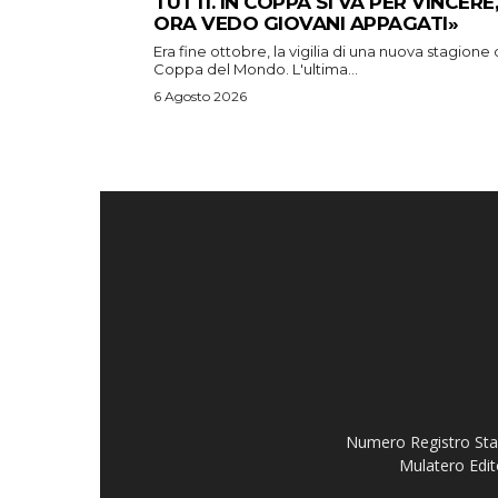
TUTTI. IN COPPA SI VA PER VINCERE,
ORA VEDO GIOVANI APPAGATI»
Era fine ottobre, la vigilia di una nuova stagione 
Coppa del Mondo. L'ultima...
6 Agosto 2026
Numero Registro Stam
Mulatero Edit