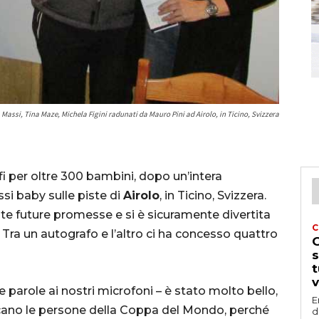
Massi, Tina Maze, Michela Figini radunati da Mauro Pini ad Airolo, in Ticino, Svizzera
i per oltre 300 bambini, dopo un’intera
ssi baby sulle piste di
Airolo
, in Ticino, Svizzera.
te future promesse e si è sicuramente divertita
C
 Tra un autografo e l’altro ci ha concesso quattro
G
s
t
v
ue parole ai nostri microfoni – è stato molto bello,
E
ncano le persone della Coppa del Mondo, perché
d