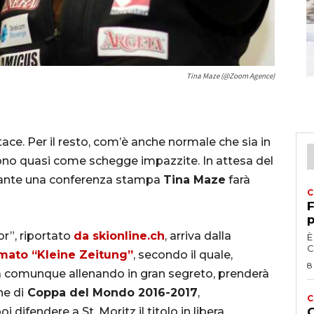
Tina Maze (@Zoom Agence)
ace. Per il resto, com’è anche normale che sia in
guono quasi come schegge impazzite. In attesa del
rante una conferenza stampa
Tina Maze
farà
C
F
p
r”, riportato
da skionline.ch
, arriva dalla
È
C
mato “Kleine Zeitung”
, secondo il quale,
8
a comunque allenando in gran segreto, prenderà
ne di
Coppa del Mondo 2016-2017
,
C
 difendere a St. Moritz il titolo in libera
G