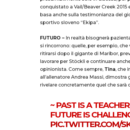
conquistato a Vail/Beaver Creek 2015 e q
basa anche sulla testimonianza del gi
sportivo sloveno “Ekipa”.
FUTURO –
In realtà bisognerà pazienta
si rincorrono: quelle, per esempio, ch
ritirarsi dopo il gigante di Maribor, pr
lavorare per Stöckli e continuare anc
opinionista. Come sempre,
Tina
, che 
all’allenatore Andrea Massi, dimostra g
rivelare concretamente quel che sarà d
~ PAST IS A TEACHER
FUTURE IS CHALLENG
PIC.TWITTER.COM/