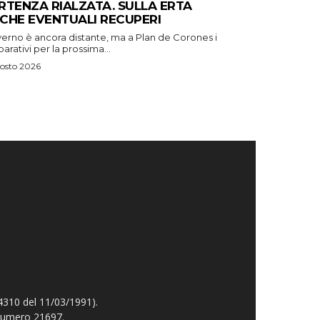
RTENZA RIALZATA. SULLA ERTA
CHE EVENTUALI RECUPERI
verno è ancora distante, ma a Plan de Corones i
arativi per la prossima...
osto 2026
4310 del 11/03/1991).
 numero 21697.