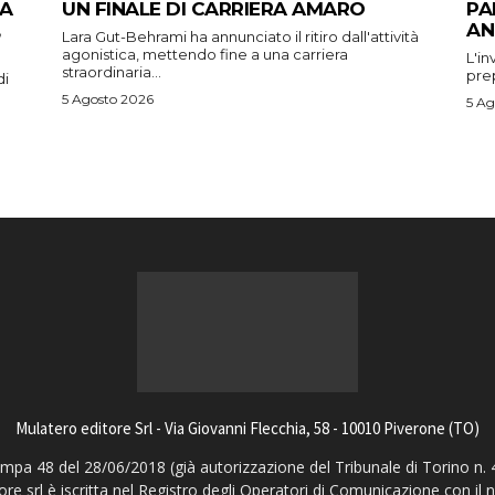
 A
UN FINALE DI CARRIERA AMARO
PA
AN
Lara Gut-Behrami ha annunciato il ritiro dall'attività
agonistica, mettendo fine a una carriera
L'in
straordinaria...
prep
di
5 Agosto 2026
5 Ag
Mulatero editore Srl - Via Giovanni Flecchia, 58 - 10010 Piverone (TO)
pa 48 del 28/06/2018 (già autorizzazione del Tribunale di Torino n. 
ore srl è iscritta nel Registro degli Operatori di Comunicazione con il