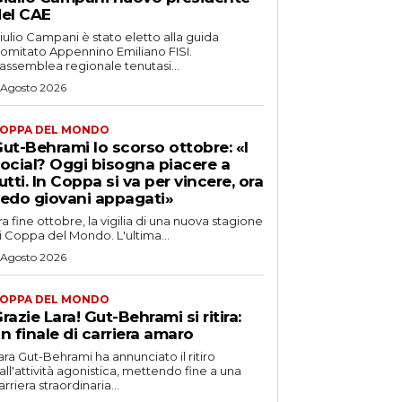
el CAE
iulio Campani è stato eletto alla guida
omitato Appennino Emiliano FISI.
’assemblea regionale tenutasi...
 Agosto 2026
OPPA DEL MONDO
ut-Behrami lo scorso ottobre: «I
ocial? Oggi bisogna piacere a
utti. In Coppa si va per vincere, ora
edo giovani appagati»
ra fine ottobre, la vigilia di una nuova stagione
i Coppa del Mondo. L'ultima...
 Agosto 2026
OPPA DEL MONDO
razie Lara! Gut-Behrami si ritira:
n finale di carriera amaro
ara Gut-Behrami ha annunciato il ritiro
all'attività agonistica, mettendo fine a una
arriera straordinaria...