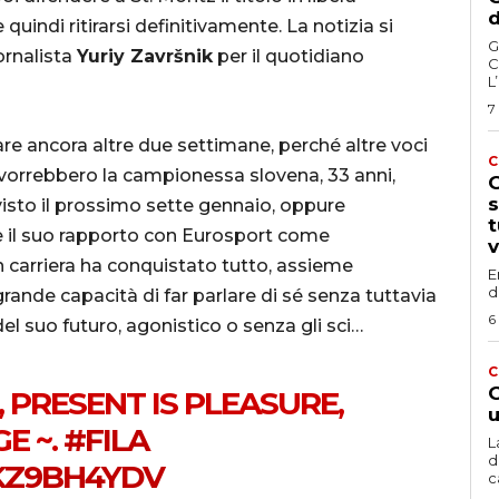
d
uindi ritirarsi definitivamente. La notizia si
G
ornalista
Yuriy Završnik
per il quotidiano
C
L
7
re ancora altre due settimane, perché altre voci
C
e vorrebbero la campionessa slovena, 33 anni,
G
s
evisto il prossimo sette gennaio, oppure
t
he il suo rapporto con Eurosport come
v
in carriera ha conquistato tutto, assieme
E
d
rande capacità di far parlare di sé senza tuttavia
6
el suo futuro, agonistico o senza gli sci…
C
G
, PRESENT IS PLEASURE,
u
E ~.
#FILA
L
d
SKZ9BH4YDV
c