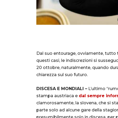
Dal suo entourage, ovviamente, tutto t
questi casi, le indiscrezioni si susse
20 ottobre, naturalmente, quando du
chiarezza sul suo futuro.
DISCESA E MONDIALI –
L’ultimo “rumo
stampa austriaca e
dal sempre infor
clamorosamente, la slovena, che si st
parte solo ad alcune gare della stagio
presumibilmente solo in discesa, per poi