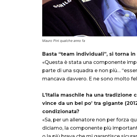
Mauro Pini qualche anno fa
Basta “team individuali”, si torna 
«Questa è stata una componente impo
parte di una squadra e non più… “essere
mancava davvero. E ne sono molto fel
L’Italia maschile ha una tradizione
vince da un bel po’ tra gigante (201
condizionata?
«Sa, per un allenatore non per forza q
diciamo, la componente più importante
o la più brava che mi garantisce sicur