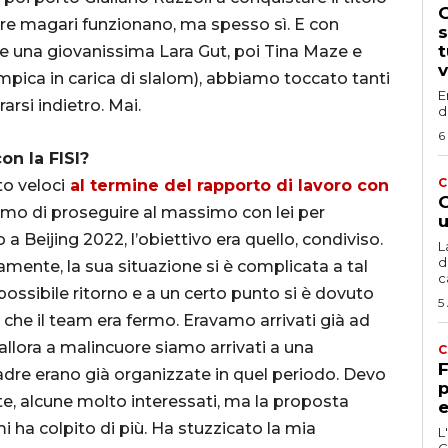
G
re magari funzionano, ma spesso sì. E con
s
t
he una giovanissima Lara Gut, poi Tina Maze e
v
pica in carica di slalom), abbiamo toccato tanti
E
rarsi indietro. Mai.
d
6
on la FISI?
C
to veloci
al termine del rapporto di lavoro con
G
amo di proseguire al massimo con lei per
u
 a Beijing 2022, l’obiettivo era quello, condiviso.
L
d
mente, la sua situazione si è complicata a tal
c
ssibile ritorno e a un certo punto si è dovuto
5
che il team era fermo. Eravamo arrivati già ad
 allora a malincuore siamo arrivati a una
C
F
adre erano già organizzate in quel periodo. Devo
p
te, alcune molto interessati, ma la proposta
e
mi ha colpito di più. Ha stuzzicato la mia
L
C