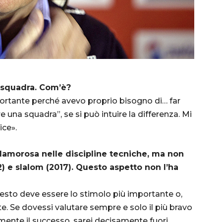
in squadra. Com’è?
rtante perché avevo proprio bisogno di… far
 una squadra”, se si può intuire la differenza. Mi
ice».
 clamorosa nelle discipline tecniche, ma non
2) e slalom (2017). Questo aspetto non l’ha
uesto deve essere lo stimolo più importante o,
. Se dovessi valutare sempre e solo il più bravo
amente il successo, sarei decisamente fuori