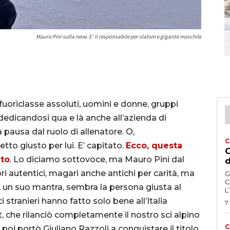
Mauro Pini sulla neve. E' il responsabile per slalom e gigante maschile
uoriclasse assoluti, uomini e donne, gruppi
dedicandosi qua e là anche all’azienda di
pausa dal ruolo di allenatore. O,
C
to giusto per lui. E’ capitato.
Ecco, questa
G
ito
. Lo diciamo sottovoce, ma Mauro Pini dal
d
i autentici, magari anche antichi per carità, ma
G
C
, un suo mantra, sembra la persona giusta al
L
i stranieri hanno fatto solo bene all’Italia
7
, che rilanciò completamente il nostro sci alpino
C
e poi portò Giuliano Razzoli a conquistare il titolo