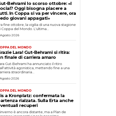
ut-Behrami lo scorso ottobre: «I
ocial? Oggi bisogna piacere a
utti. In Coppa si va per vincere, ora
edo giovani appagati»
ra fine ottobre, la vigilia di una nuova stagione
i Coppa del Mondo. L'ultima...
 Agosto 2026
OPPA DEL MONDO
razie Lara! Gut-Behrami si ritira:
n finale di carriera amaro
ara Gut-Behrami ha annunciato il ritiro
all'attività agonistica, mettendo fine a una
arriera straordinaria...
 Agosto 2026
OPPA DEL MONDO
is a Kronplatz: confermata la
artenza rialzata. Sulla Erta anche
ventuali recuperi
'inverno è ancora distante, ma a Plan de
orones i preparativi per la prossima...