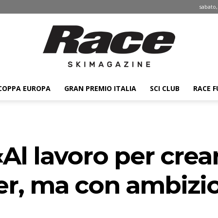
sabato,
COPPA EUROPA
GRAN PREMIO ITALIA
SCI CLUB
RACE F
Race
«Al lavoro per cre
ski
er, ma con ambizio