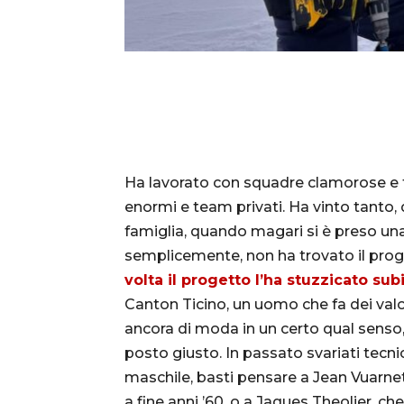
Ha lavorato con squadre clamorose e f
enormi e team privati. Ha vinto tanto, 
famiglia, quando magari si è preso una 
semplicemente, non ha trovato il proget
volta il progetto l’ha stuzzicato sub
Canton Ticino, un uomo che fa dei valor
ancora di moda in un certo qual senso
posto giusto. In passato svariati tecnic
maschile, basti pensare a Jean Vuarnet
a fine anni ’60, o a Jaques Theolier, ch