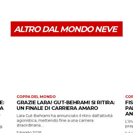
ALTRO DAL MONDO NEVE
COPPA DEL MONDO
CO
E:
GRAZIE LARA! GUT-BEHRAMI SI RITIRA:
FI
 A
UN FINALE DI CARRIERA AMARO
PA
AN
Lara Gut-Behrami ha annunciato il ritiro dall'attività
agonistica, mettendo fine a una carriera
L'in
straordinaria...
prep
di
5 Agosto 2026