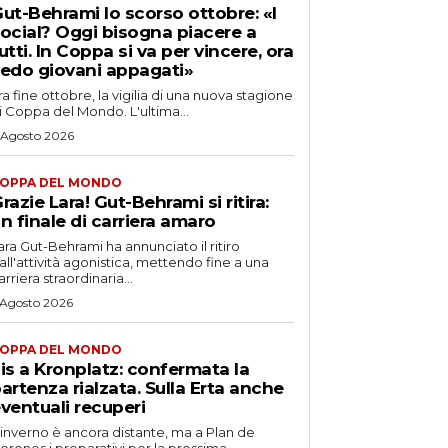
ut-Behrami lo scorso ottobre: «I
ocial? Oggi bisogna piacere a
utti. In Coppa si va per vincere, ora
edo giovani appagati»
ra fine ottobre, la vigilia di una nuova stagione
i Coppa del Mondo. L'ultima...
 Agosto 2026
OPPA DEL MONDO
razie Lara! Gut-Behrami si ritira:
n finale di carriera amaro
ara Gut-Behrami ha annunciato il ritiro
all'attività agonistica, mettendo fine a una
arriera straordinaria...
 Agosto 2026
OPPA DEL MONDO
is a Kronplatz: confermata la
artenza rialzata. Sulla Erta anche
ventuali recuperi
'inverno è ancora distante, ma a Plan de
orones i preparativi per la prossima...