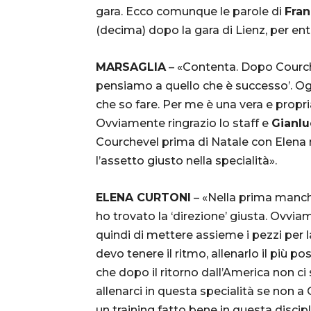
gara. Ecco comunque le parole di
Fran
(decima) dopo la gara di Lienz, per entr
MARSAGLIA
– «Contenta. Dopo Courche
pensiamo a quello che è successo’. Og
che so fare. Per me è una vera e propr
Ovviamente ringrazio lo staff e
Gianlu
Courchevel prima di Natale con Elena 
l’assetto giusto nella specialità».
ELENA CURTONI
– «Nella prima manche
ho trovato la ‘direzione’ giusta. Ovvi
quindi di mettere assieme i pezzi per 
devo tenere il ritmo, allenarlo il più po
che dopo il ritorno dall’America non 
allenarci in questa specialità se non a
un training fatto bene in questa discip