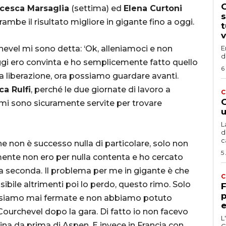
G
cesca Marsaglia
(settima) ed
Elena Curtoni
s
ambe il risultato migliore in gigante fino a oggi.
t
v
vel mi sono detta: ‘Ok, alleniamoci e non
E
d
gi ero convinta e ho semplicemente fatto quello
6
ia liberazione, ora possiamo guardare avanti.
ca Rulfi
, perché le due giornate di lavoro a
C
G
mi sono sicuramente servite per trovare
u
L
d
c
 non è successo nulla di particolare, solo non
5
amente non ero per nulla contenta e ho cercato
la seconda. Il problema per me in gigante è che
C
ssibile altrimenti poi lo perdo, questo rimo. Solo
F
p
ci siamo mai fermate e non abbiamo potuto
e
 Courchevel dopo la gara. Di fatto io non facevo
L
lina da prima di Aspen. E invece in Francia con
C