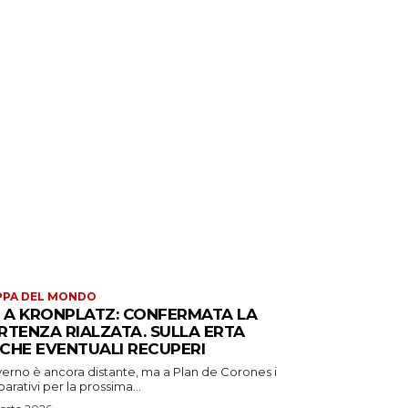
PPA DEL MONDO
S A KRONPLATZ: CONFERMATA LA
RTENZA RIALZATA. SULLA ERTA
CHE EVENTUALI RECUPERI
verno è ancora distante, ma a Plan de Corones i
arativi per la prossima...