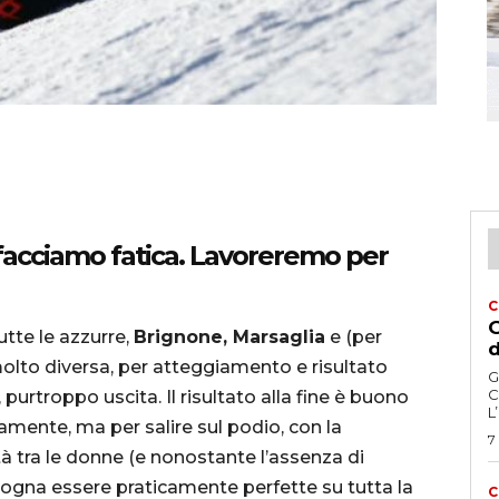
o facciamo fatica. Lavoreremo per
C
G
utte le azzurre,
Brignone, Marsaglia
e (per
d
lto diversa, per atteggiamento e risultato
G
C
purtroppo uscita. Il risultato alla fine è buono
L
uramente, ma per salire sul podio, con la
7
tà tra le donne (e nonostante l’assenza di
bisogna essere praticamente perfette su tutta la
C