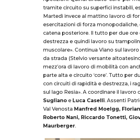
tramite circuito su superfici instabili, 
Martedì invece al mattino lavoro di fo
esercitazioni di forza monopodaliche, qu
catena posteriore. Il tutto per due o
destrezza e quindi lavoro su trampolino
muscolare». Continua Viano sul lavoro 
da strada (Stelvio versante altoatesi
mezz’ora di lavoro di mobilità con a
parte alta e circuito ‘core’. Tutto per
con circuiti di rapidità e destrezza, i 
sul lago Resia». A coordinare il lavoro 
Sugliano
e
Luca Caselli
. Assenti Patr
Val Venosta
Manfred Moelgg, Florian 
Roberto Nani, Riccardo Tonetti, Gi
Maurberger
.