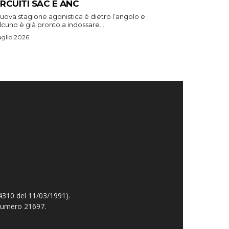
CIRCUITI SAC E ANC
uova stagione agonistica è dietro l’angolo e
cuno è già pronto a indossare...
uglio 2026
4310 del 11/03/1991).
 numero 21697.