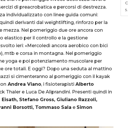
C
esercizi di preacrobatica e percorsi di destrezza.
5
rza individualizzato con linee guida comuni:
indi derivanti dal weightlifting, rinforzo per la
re e mezza. Nel pomeriggio due ore ancora con
 elastico per il controllo e la gestione
svolto ieri: «Mercoledì ancora aerobico con bici
no), mtb e corsa in montagna. Nel pomeriggio
nche yoga e poi potenziamento muscolare per
 due ore totali. E oggi? Dopo una seduta al mattino
ragazzi si cimenteranno al pomeriggio con il kayak
con
Andrea Viano
, i fisioterapisti
Alberto
ick Thaler e Luca De Aliprandini. Presenti quindi in
Eisath, Stefano Gross, Giuliano Razzoli,
ovanni Borsotti, Tommaso Sala
e
Simon