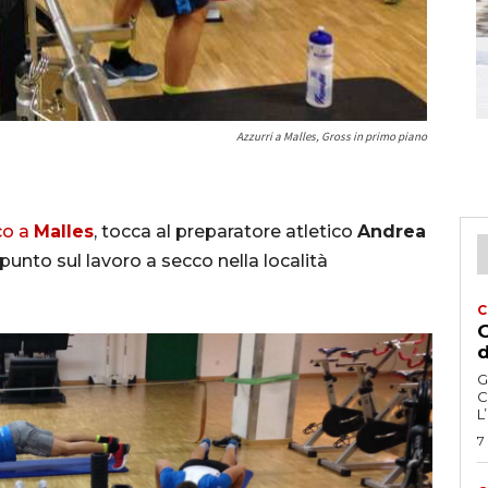
Azzurri a Malles, Gross in primo piano
co a
Malles
, tocca al preparatore atletico
Andrea
il punto sul lavoro a secco nella località
C
G
d
G
C
L
7