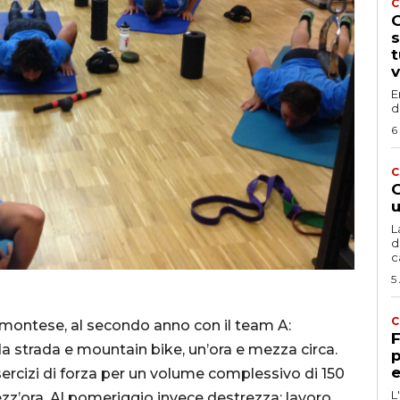
C
G
s
t
v
E
d
6
C
G
u
L
d
c
5
C
iemontese, al secondo anno con il team A:
F
i da strada e mountain bike, un’ora e mezza circa.
p
e
sercizi di forza per un volume complessivo di 150
L
mezz’ora. Al pomeriggio invece destrezza: lavoro