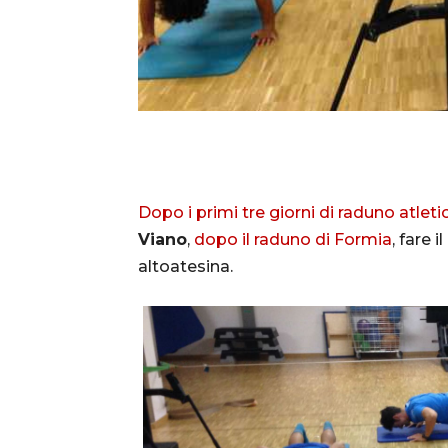
Dopo i primi tre giorni di raduno atleti
Viano
,
dopo il raduno di Formia
, fare 
altoatesina.