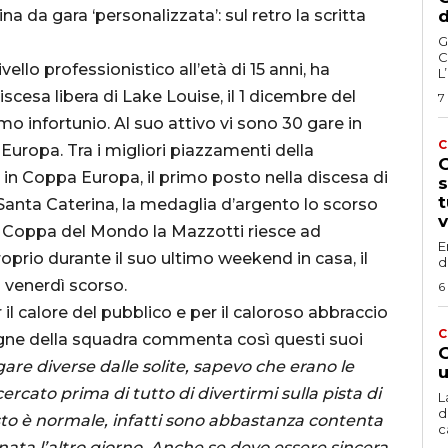
a da gara ‘personalizzata’: sul retro la scritta
d
G
C
ivello professionistico all’età di 15 anni, ha
L
cesa libera di Lake Louise, il 1 dicembre del
7
mo infortunio. Al suo attivo vi sono 30 gare in
C
ropa. Tra i migliori piazzamenti della
G
7 in Coppa Europa, il primo posto nella discesa di
s
t
 Santa Caterina, la medaglia d’argento lo scorso
v
In Coppa del Mondo la Mazzotti riesce ad
E
oprio durante il suo ultimo weekend in casa, il
d
 venerdì scorso.
6
 il calore del pubblico e per il caloroso abbraccio
C
gne della squadra commenta così questi suoi
G
gare diverse dalle solite, sapevo che erano le
u
cato prima di tutto di divertirmi sulla pista di
L
d
esto è normale, infatti sono abbastanza contenta
c
nata l’altro giorno. Anche se devo essere sincera,