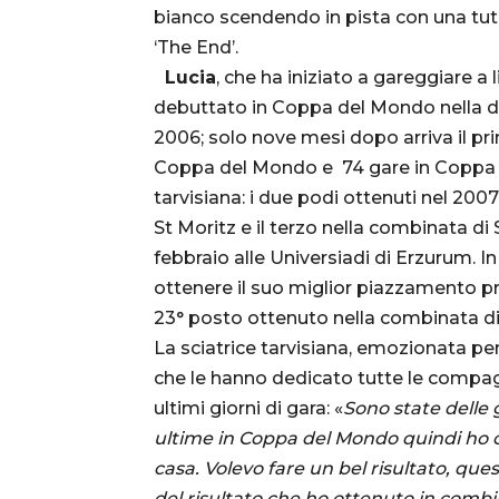
bianco scendendo in pista con una tutin
‘The End’.
Lucia
, che ha iniziato a gareggiare a l
debuttato in Coppa del Mondo nella dis
2006; solo nove mesi dopo arriva il pri
Coppa del Mondo e 74 gare in Coppa Eu
tarvisiana: i due podi ottenuti nel 200
St Moritz e il terzo nella combinata di
febbraio alle Universiadi di Erzurum. 
ottenere il suo miglior piazzamento pr
23° posto ottenuto nella combinata di
La sciatrice tarvisiana, emozionata per
che le hanno dedicato tutte le compa
ultimi giorni di gara: «
Sono state delle 
ultime in Coppa del Mondo quindi ho cer
casa. Volevo fare un bel risultato, qu
del risultato che ho ottenuto in combi