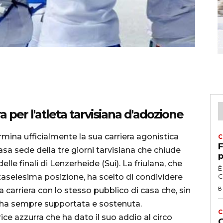
ra per l'atleta tarvisiana d'adozione
rmina ufficialmente la sua carriera agonistica
C
F
asa sede della tre giorni tarvisiana che chiude
p
lle finali di Lenzerheide (Sui). La friulana, che
È
ntaseiesima posizione, ha scelto di condividere
C
8
arriera con lo stesso pubblico di casa che, sin
l’ha sempre supportata e sostenuta.
C
ce azzurra che ha dato il suo addio al circo
G