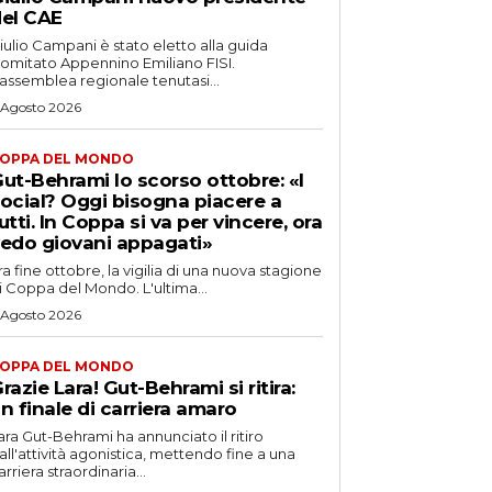
el CAE
iulio Campani è stato eletto alla guida
omitato Appennino Emiliano FISI.
’assemblea regionale tenutasi...
 Agosto 2026
OPPA DEL MONDO
ut-Behrami lo scorso ottobre: «I
ocial? Oggi bisogna piacere a
utti. In Coppa si va per vincere, ora
edo giovani appagati»
ra fine ottobre, la vigilia di una nuova stagione
i Coppa del Mondo. L'ultima...
 Agosto 2026
OPPA DEL MONDO
razie Lara! Gut-Behrami si ritira:
n finale di carriera amaro
ara Gut-Behrami ha annunciato il ritiro
all'attività agonistica, mettendo fine a una
arriera straordinaria...