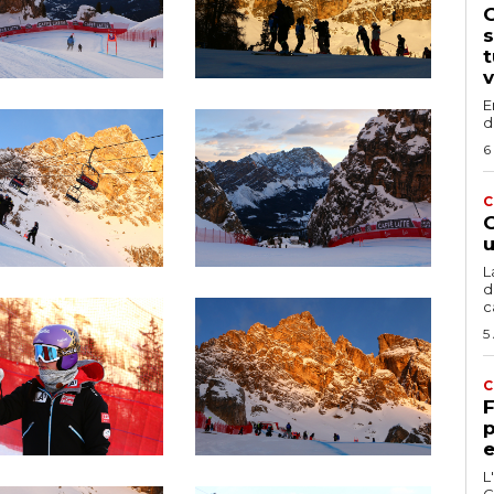
G
s
t
v
E
d
6
C
G
u
L
d
c
5
C
F
p
e
L
C