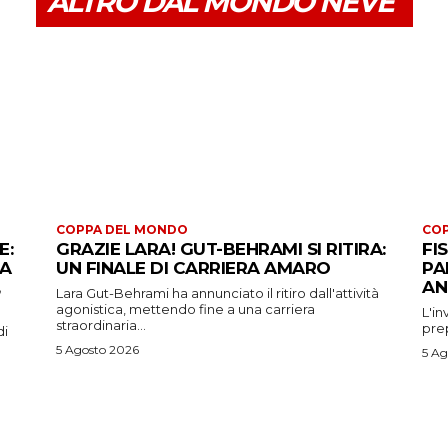
ALTRO DAL MONDO NEVE
COPPA DEL MONDO
CO
E:
GRAZIE LARA! GUT-BEHRAMI SI RITIRA:
FI
 A
UN FINALE DI CARRIERA AMARO
PA
AN
Lara Gut-Behrami ha annunciato il ritiro dall'attività
agonistica, mettendo fine a una carriera
L'in
straordinaria...
prep
di
5 Agosto 2026
5 Ag