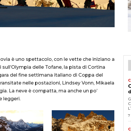
eggiovia è uno spettacolo, con le vette che iniziano a
 sull’Olympia delle Tofane, la pista di Cortina
ara del fine settimana italiano di Coppa del
C
ransitate nelle postazioni, Lindsey Vonn, Mikaela
G
ggia. La neve è compatta, ma anche un po’
d
 leggeri.
G
C
L
7
C