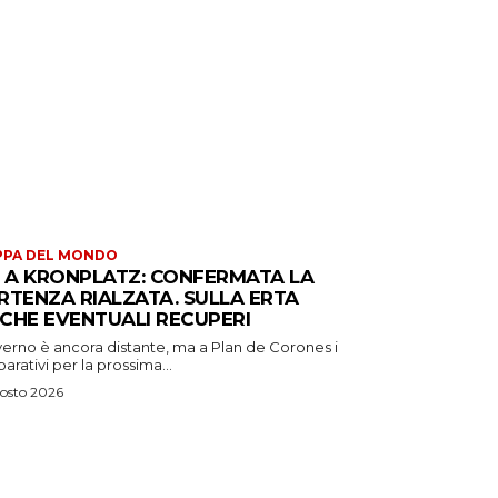
PPA DEL MONDO
S A KRONPLATZ: CONFERMATA LA
RTENZA RIALZATA. SULLA ERTA
CHE EVENTUALI RECUPERI
verno è ancora distante, ma a Plan de Corones i
arativi per la prossima...
osto 2026