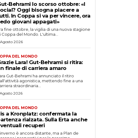
ut-Behrami lo scorso ottobre: «I
ocial? Oggi bisogna piacere a
utti. In Coppa si va per vincere, ora
edo giovani appagati»
ra fine ottobre, la vigilia di una nuova stagione
i Coppa del Mondo. L'ultima...
 Agosto 2026
OPPA DEL MONDO
razie Lara! Gut-Behrami si ritira:
n finale di carriera amaro
ara Gut-Behrami ha annunciato il ritiro
all'attività agonistica, mettendo fine a una
arriera straordinaria...
 Agosto 2026
OPPA DEL MONDO
is a Kronplatz: confermata la
artenza rialzata. Sulla Erta anche
ventuali recuperi
'inverno è ancora distante, ma a Plan de
orones i preparativi per la prossima...