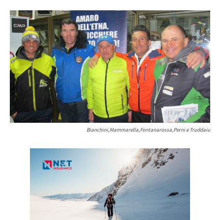
Bianchini,Mammarella,Fontanarossa,Perni e Truddaiu