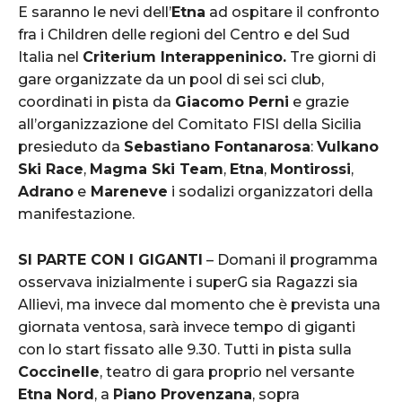
E saranno le nevi dell’
Etna
ad ospitare il confronto
fra i Children delle regioni del Centro e del Sud
Italia nel
Criterium Interappeninico.
Tre giorni di
gare organizzate da un pool di sei sci club,
coordinati in pista da
Giacomo Perni
e grazie
all’organizzazione del Comitato FISI della Sicilia
presieduto da
Sebastiano Fontanarosa
:
Vulkano
Ski Race
,
Magma Ski Team
,
Etna
,
Montirossi
,
Adrano
e
Mareneve
i sodalizi organizzatori della
manifestazione.
SI PARTE CON I GIGANTI
– Domani il programma
osservava inizialmente i superG sia Ragazzi sia
Allievi, ma invece dal momento che è prevista una
giornata ventosa, sarà invece tempo di giganti
con lo start fissato alle 9.30. Tutti in pista sulla
Coccinelle
, teatro di gara proprio nel versante
Etna Nord
, a
Piano Provenzana
, sopra