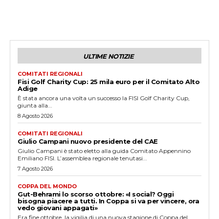
ULTIME NOTIZIE
COMITATI REGIONALI
Fisi Golf Charity Cup: 25 mila euro per il Comitato Alto
Adige
È stata ancora una volta un successo la FISI Golf Charity Cup,
giunta alla...
8 Agosto 2026
COMITATI REGIONALI
Giulio Campani nuovo presidente del CAE
Giulio Campani è stato eletto alla guida Comitato Appennino
Emiliano FISI. L’assemblea regionale tenutasi...
7 Agosto 2026
COPPA DEL MONDO
Gut-Behrami lo scorso ottobre: «I social? Oggi
bisogna piacere a tutti. In Coppa si va per vincere, ora
vedo giovani appagati»
Era fine ottobre, la vigilia di una nuova stagione di Coppa del