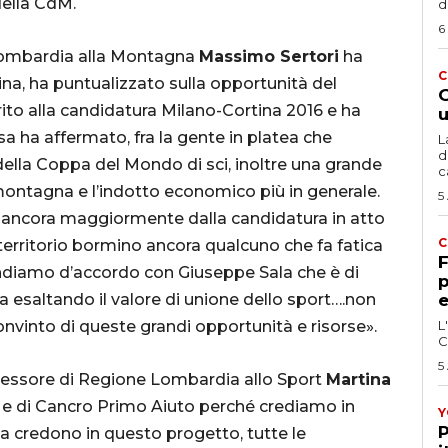
della CdM.
d
6
Lombardia alla Montagna
Massimo Sertori
ha
C
ina, ha puntualizzato sulla opportunità del
G
rito alla candidatura Milano-Cortina 2016 e ha
u
a ha affermato, fra la gente in platea che
L
d
ella Coppa del Mondo di sci, inoltre una grande
c
 montagna e l’indotto economico più in generale.
5
o ancora maggiormente dalla candidatura in atto
C
l territorio bormino ancora qualcuno che fa fatica
F
Andiamo d’accordo con Giuseppe Sala che è di
p
na esaltando il valore di unione dello sport….non
e
nvinto di queste grandi opportunità e risorse».
L
C
5
ssessore di Regione Lombardia allo Sport
Martina
si e di Cancro Primo Aiuto perché crediamo in
Y
P
na credono in questo progetto, tutte le