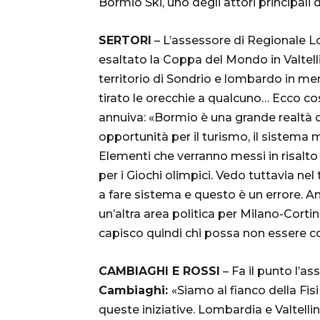
Bormio Ski, uno degli attori principali 
SERTORI
– L’assessore di Regionale 
esaltato la Coppa del Mondo in Valtell
territorio di Sondrio e lombardo in me
tirato le orecchie a qualcuno… Ecco cos
annuiva: «Bormio è una grande realtà d
opportunità per il turismo, il sistema
Elementi che verranno messi in risalt
per i Giochi olimpici. Vedo tuttavia ne
a fare sistema e questo è un errore. 
un’altra area politica per Milano-Corti
capisco quindi chi possa non essere co
CAMBIAGHI E ROSSI
– Fa il punto l’a
Cambiaghi:
«Siamo al fianco della Fi
queste iniziative. Lombardia e Valtelli