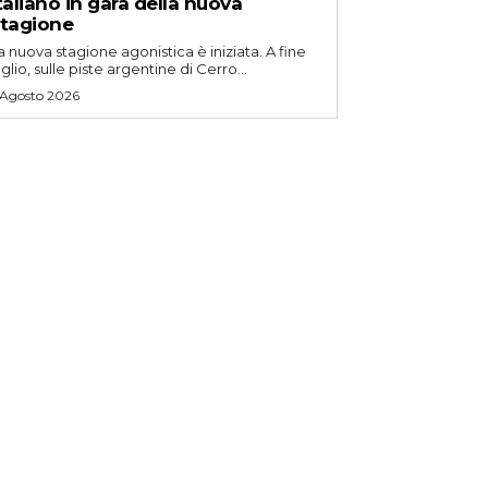
taliano in gara della nuova
tagione
a nuova stagione agonistica è iniziata. A fine
uglio, sulle piste argentine di Cerro...
 Agosto 2026