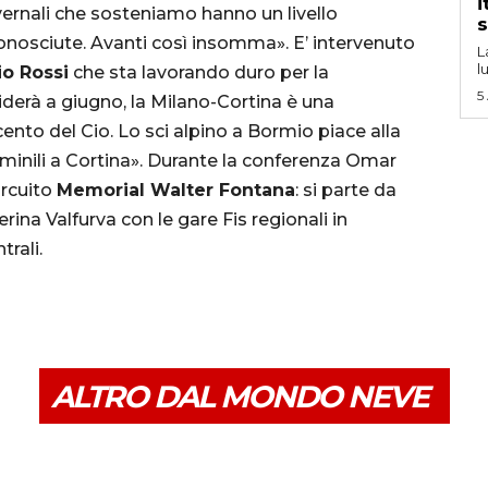
i
vernali che sosteniamo hanno un livello
s
conosciute. Avanti così insomma».
E’ intervenuto
L
l
o Rossi
che sta lavorando duro per la
5
iderà a giugno, la Milano-Cortina è una
cento del Cio. Lo sci alpino a Bormio piace alla
minili a Cortina».
Durante la conferenza Omar
ircuito
Memorial Walter Fontana
: si parte da
ina Valfurva con le gare Fis regionali in
trali.
ALTRO DAL MONDO NEVE