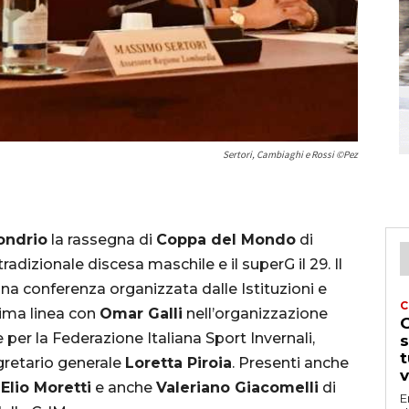
Sertori, Cambiaghi e Rossi ©Pez
ondrio
la rassegna di
Coppa del Mondo
di
 tradizionale discesa maschile e il superG il 29. Il
Una conferenza organizzata dalle Istituzioni e
C
prima linea con
Omar Galli
nell’organizzazione
G
per la Federazione Italiana Sport Invernali,
s
t
egretario generale
Loretta Piroia
. Presenti anche
v
o
Elio Moretti
e anche
Valeriano Giacomelli
di
E