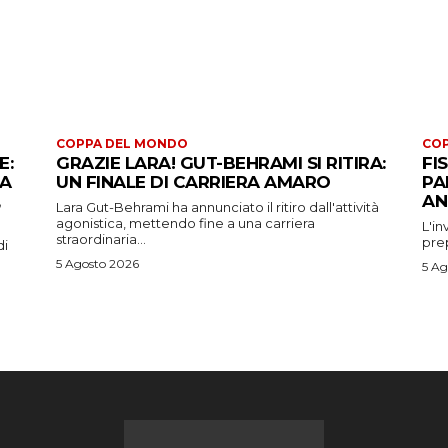
COPPA DEL MONDO
CO
E:
GRAZIE LARA! GUT-BEHRAMI SI RITIRA:
FI
 A
UN FINALE DI CARRIERA AMARO
PA
AN
Lara Gut-Behrami ha annunciato il ritiro dall'attività
agonistica, mettendo fine a una carriera
L'in
straordinaria...
prep
di
5 Agosto 2026
5 Ag