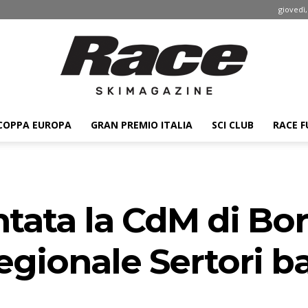
giovedì,
COPPA EUROPA
GRAN PREMIO ITALIA
SCI CLUB
RACE F
Race
ntata la CdM di Bo
ski
regionale Sertori b