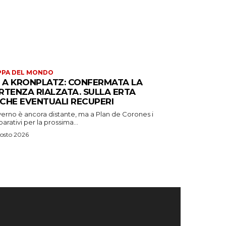
PPA DEL MONDO
S A KRONPLATZ: CONFERMATA LA
RTENZA RIALZATA. SULLA ERTA
CHE EVENTUALI RECUPERI
verno è ancora distante, ma a Plan de Corones i
arativi per la prossima...
osto 2026