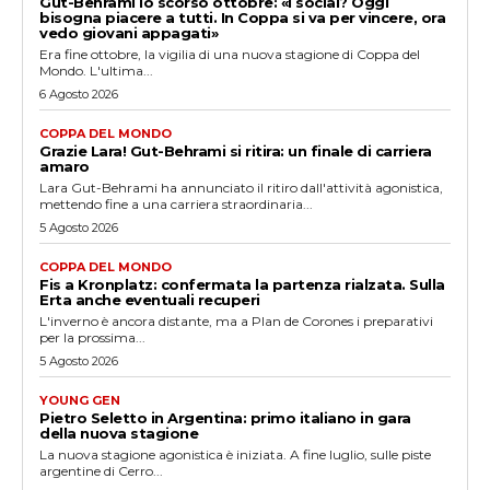
Gut-Behrami lo scorso ottobre: «I social? Oggi
bisogna piacere a tutti. In Coppa si va per vincere, ora
vedo giovani appagati»
Era fine ottobre, la vigilia di una nuova stagione di Coppa del
Mondo. L'ultima...
6 Agosto 2026
COPPA DEL MONDO
Grazie Lara! Gut-Behrami si ritira: un finale di carriera
amaro
Lara Gut-Behrami ha annunciato il ritiro dall'attività agonistica,
mettendo fine a una carriera straordinaria...
5 Agosto 2026
COPPA DEL MONDO
Fis a Kronplatz: confermata la partenza rialzata. Sulla
Erta anche eventuali recuperi
L'inverno è ancora distante, ma a Plan de Corones i preparativi
per la prossima...
5 Agosto 2026
YOUNG GEN
Pietro Seletto in Argentina: primo italiano in gara
della nuova stagione
La nuova stagione agonistica è iniziata. A fine luglio, sulle piste
argentine di Cerro...