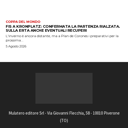
COPPA DEL MONDO
FIS A KRONPLATZ: CONFERMATA LA PARTENZA RIALZATA.
SULLA ERTA ANCHE EVENTUALI RECUPERI
L'inverno è ancora distante, ma a Plan de Corones i preparativi per la
prossima...
5 Agosto 2026
Mulatero editore Srl - Via Giovanni Flecchia, 58 - 10010 Piverone
(TO)