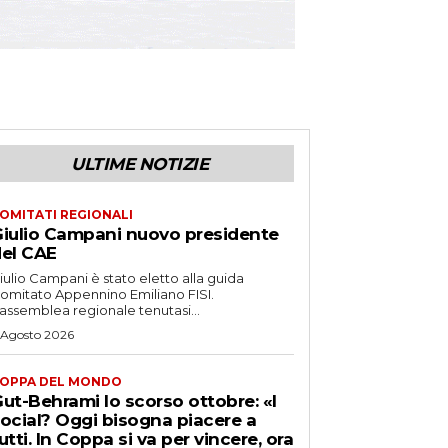
ULTIME NOTIZIE
OMITATI REGIONALI
iulio Campani nuovo presidente
el CAE
iulio Campani è stato eletto alla guida
omitato Appennino Emiliano FISI.
’assemblea regionale tenutasi...
 Agosto 2026
OPPA DEL MONDO
ut-Behrami lo scorso ottobre: «I
ocial? Oggi bisogna piacere a
utti. In Coppa si va per vincere, ora