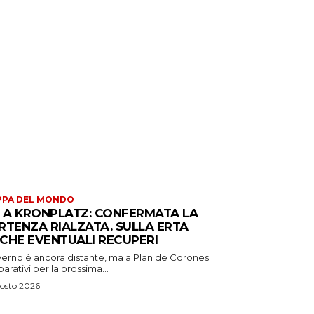
PPA DEL MONDO
S A KRONPLATZ: CONFERMATA LA
RTENZA RIALZATA. SULLA ERTA
CHE EVENTUALI RECUPERI
verno è ancora distante, ma a Plan de Corones i
arativi per la prossima...
osto 2026