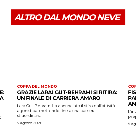
ALTRO DAL MONDO NEVE
COPPA DEL MONDO
CO
E:
GRAZIE LARA! GUT-BEHRAMI SI RITIRA:
FI
 A
UN FINALE DI CARRIERA AMARO
PA
AN
Lara Gut-Behrami ha annunciato il ritiro dall'attività
agonistica, mettendo fine a una carriera
L'in
straordinaria...
prep
di
5 Agosto 2026
5 Ag