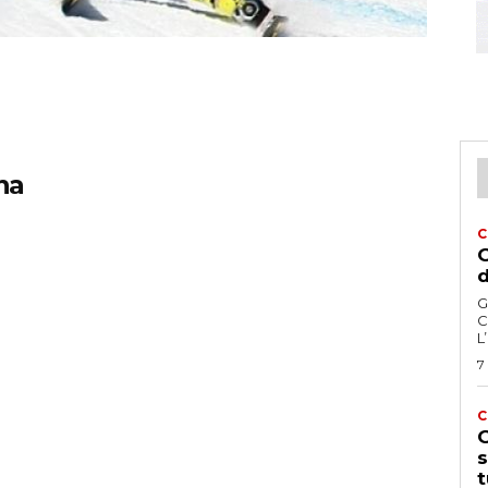
na
C
G
d
G
C
L
7
C
G
s
t