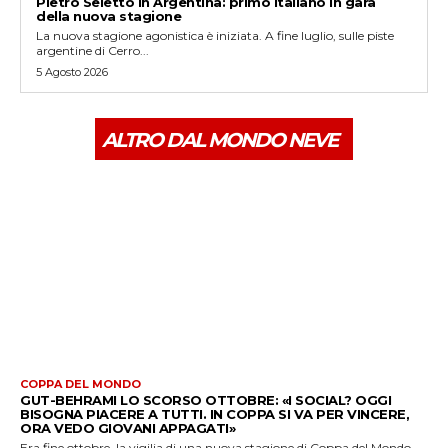
Pietro Seletto in Argentina: primo italiano in gara
della nuova stagione
La nuova stagione agonistica è iniziata. A fine luglio, sulle piste
argentine di Cerro...
5 Agosto 2026
ALTRO DAL MONDO NEVE
COPPA DEL MONDO
GUT-BEHRAMI LO SCORSO OTTOBRE: «I SOCIAL? OGGI
BISOGNA PIACERE A TUTTI. IN COPPA SI VA PER VINCERE,
ORA VEDO GIOVANI APPAGATI»
Era fine ottobre, la vigilia di una nuova stagione di Coppa del Mondo.