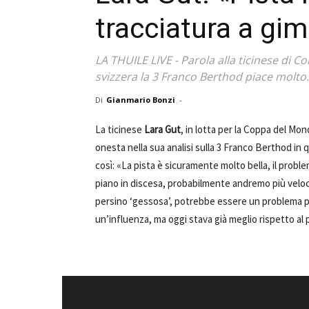
tracciatura a gi
LA THUILE LIVE - Parola alla ticinese di 
svizzera la 3 Franco Berthod piace molto. 
Di
Gianmario Bonzi
-
La ticinese
Lara Gut
, in lotta per la Coppa del M
onesta nella sua analisi sulla 3 Franco Berthod in 
così: «La pista è sicuramente molto bella, il prob
piano in discesa, probabilmente andremo più veloc
persino ‘gessosa’, potrebbe essere un problema per
un’influenza, ma oggi stava già meglio rispetto al pr