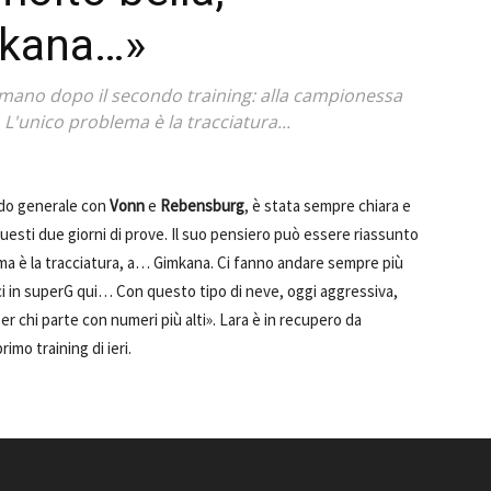
mkana…»
Comano dopo il secondo training: alla campionessa
L'unico problema è la tracciatura...
ondo generale con
Vonn
e
Rebensburg
, è stata sempre chiara e
questi due giorni di prove. Il suo pensiero può essere riassunto
lema è la tracciatura, a… Gimkana. Ci fanno andare sempre più
i in superG qui… Con questo tipo di neve, oggi aggressiva,
 chi parte con numeri più alti». Lara è in recupero da
imo training di ieri.