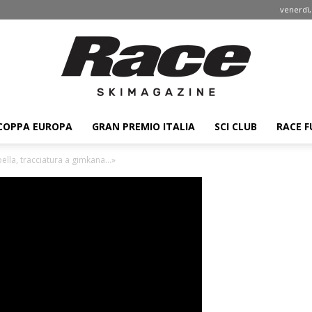
venerdì,
COPPA EUROPA
GRAN PREMIO ITALIA
SCI CLUB
RACE F
Race
bella, tracciatura a gimkana…»
ski