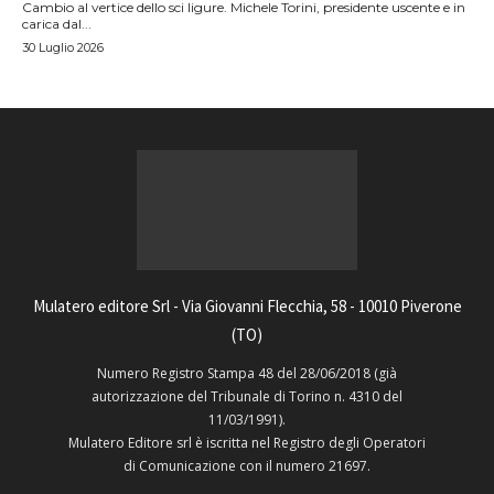
Cambio al vertice dello sci ligure. Michele Torini, presidente uscente e in
carica dal...
30 Luglio 2026
Mulatero editore Srl - Via Giovanni Flecchia, 58 - 10010 Piverone
(TO)
Numero Registro Stampa 48 del 28/06/2018 (già
autorizzazione del Tribunale di Torino n. 4310 del
11/03/1991).
Mulatero Editore srl è iscritta nel Registro degli Operatori
di Comunicazione con il numero 21697.