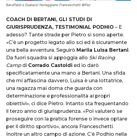
Baruffaldi e Gualazzi festeggiano Franceschetti ©Pez
COACH DI BERTANI, GLI STUDI DI
GIURISPRUDENZA, TESTIMONIAL PODHIO
– E
adesso? Tante strade per Pietro si sono aperte.
«C’è un progetto legato allo sci ed è sicuramente
una bella avventura. Seguirò
Mariia Luisa Bertani
.
Da fuori squadra si appoggia allo
Ski Racing
Camp
di
Corrado Castoldi
ed io darò
specificatamente una mano a Bertani. Una sfida
che mi affascina davvero, Luisa è una lottatrice,
una ragazza mai doma che guarda con
determinazione e professionalità ai propri
obiettivi», ci dice Pietro. Intanto sta frequentando
il terzo anno di giurisprudenza. «Poi valuterò se
proseguire con la pratica forense o invece optare
per il diritto sportivo», ancora Franceschetti.
Inoltre un altro campo di azione. C’è Podhio nella