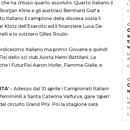
e ha chiuso quarto assoluto. Quarto italiano il
L
Bostjan Kline e gli austriaci Bernhard Graf e
7
 italiano il campione della discesa ossia il
C
 Klotz dell’Esercito ed il finanziere Luca De
G
lli e lo svizzero Gilles Roulin.
s
t
v
rdicesimo italiano ma primo Giovane e quindi
E
isi dello sci club Aosta Henri Battilani. La
d
che i FuturFisi Aaron Hofer, Fiamme Gialle, e
6
C
G
ITA’
– Adesso dal 10 aprile i Campionati Italiani
u
femminili a Santa Caterina Valfurva, gare ‘open’
L
d
l circuito Grand Prix. Poi la stagione sarà
c
5