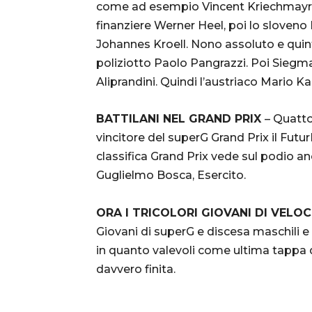
come ad esempio Vincent Kriechmayr ch
finanziere Werner Heel, poi lo sloveno 
Johannes Kroell. Nono assoluto e quinto
poliziotto Paolo Pangrazzi. Poi Siegmar
Aliprandini. Quindi l’austriaco Mario Kare
BATTILANI NEL GRAND PRIX
– Quatto
vincitore del superG Grand Prix il FuturF
classifica Grand Prix vede sul podio an
Guglielmo Bosca, Esercito.
ORA I TRICOLORI GIOVANI DI VELOC
Giovani di superG e discesa maschili e 
in quanto valevoli come ultima tappa de
davvero finita.