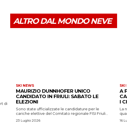
ALTRO DAL MONDO NEVE
SKI NEWS
SKI
MAURIZIO DUNNHOFER UNICO
A 
CANDIDATO IN FRIULI: SABATO LE
CA
ELEZIONI
I 
rt di
Sono state ufficializzate le candidature per le
La n
cariche elettive del Comitato regionale FISI Friuli...
qual
23 Luglio 2026
16 L