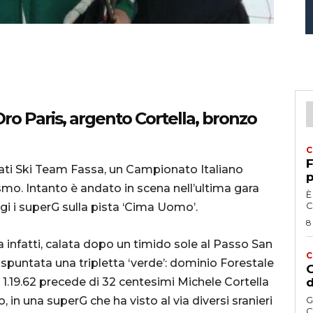
Oro Paris, argento Cortella, bronzo
C
F
riffati Ski Team Fassa, un Campionato Italiano
p
mo. Intanto è andato in scena nell’ultima gara
È
C
gi i superG sulla pista ‘Cima Uomo’.
8
a infatti, calata dopo un timido sole al Passo San
C
 spuntata una tripletta ‘verde’: dominio Forestale
G
 1.19.62 precede di 32 centesimi Michele Cortella
d
, in una superG che ha visto al via diversi sranieri
G
C