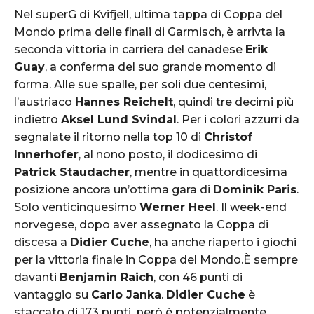
Nel superG di Kvifjell, ultima tappa di Coppa del
Mondo prima delle finali di Garmisch, è arrivta la
seconda vittoria in carriera del canadese
Erik
Guay
, a conferma del suo grande momento di
forma. Alle sue spalle, per soli due centesimi,
l’austriaco
Hannes Reichelt
, quindi tre decimi più
indietro
Aksel Lund Svindal
. Per i colori azzurri da
segnalate il ritorno nella top 10 di
Christof
Innerhofer
, al nono posto, il dodicesimo di
Patrick Staudacher
, mentre in quattordicesima
posizione ancora un’ottima gara di
Dominik Paris
.
Solo venticinquesimo
Werner Heel
. Il week-end
norvegese, dopo aver assegnato la Coppa di
discesa a
Didier Cuche
, ha anche riaperto i giochi
per la vittoria finale in Coppa del Mondo.È sempre
davanti
Benjamin Raich
, con 46 punti di
vantaggio su
Carlo Janka
.
Didier Cuche
è
staccato di 173 punti, però è potenzialmente