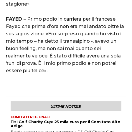
stagione».
FAYED
– Primo podio in carriera per il francese
Fayed che prima d’ora non era mai andato oltre la
sesta posizione. «Ero sorpreso quando ho visto il
mio tempo – ha detto il transalpino -. avevo un
buon feeling, ma non sai mai quanto sei
realmente veloce. È stato difficile avere una sola
‘run’ di prova. È il mio primo podio e non potrei
essere più felice».
ULTIME NOTIZIE
COMITATI REGIONALI
Fisi Golf Charity Cup: 25 mila euro per il Comitato Alto
Adige
È stata ancora una volta un successo la FISI Golf Charity Cup,