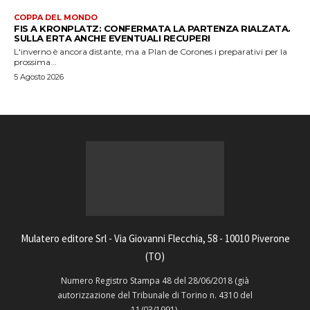
COPPA DEL MONDO
FIS A KRONPLATZ: CONFERMATA LA PARTENZA RIALZATA.
SULLA ERTA ANCHE EVENTUALI RECUPERI
L'inverno è ancora distante, ma a Plan de Corones i preparativi per la
prossima...
5 Agosto 2026
Mulatero editore Srl - Via Giovanni Flecchia, 58 - 10010 Piverone
(TO)
Numero Registro Stampa 48 del 28/06/2018 (già
autorizzazione del Tribunale di Torino n. 4310 del
11/03/1991).