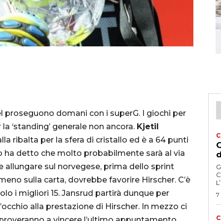
el proseguono domani con i superG. I giochi per
r la ‘standing’ generale non ancora.
Kjetil
C
 ribalta per la sfera di cristallo ed è a 64 punti
G
aco ha detto che molto probabilmente sarà al via
d
 allungare sul norvegese, prima dello sprint
G
C
almeno sulla carta, dovrebbe favorire Hirscher. C’è
L
olo i migliori 15. Jansrud partirà dunque per
7
’occhio alla prestazione di Hirscher. In mezzo ci
C
che proveranno a vincere l’ultimo appuntamento