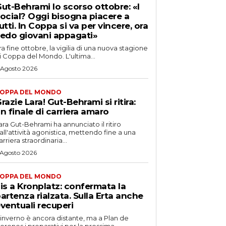
ut-Behrami lo scorso ottobre: «I
ocial? Oggi bisogna piacere a
utti. In Coppa si va per vincere, ora
edo giovani appagati»
ra fine ottobre, la vigilia di una nuova stagione
i Coppa del Mondo. L'ultima...
 Agosto 2026
OPPA DEL MONDO
razie Lara! Gut-Behrami si ritira:
n finale di carriera amaro
ara Gut-Behrami ha annunciato il ritiro
all'attività agonistica, mettendo fine a una
arriera straordinaria...
 Agosto 2026
OPPA DEL MONDO
is a Kronplatz: confermata la
artenza rialzata. Sulla Erta anche
ventuali recuperi
'inverno è ancora distante, ma a Plan de
orones i preparativi per la prossima...