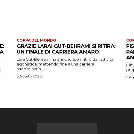
COPPA DEL MONDO
CO
E:
GRAZIE LARA! GUT-BEHRAMI SI RITIRA:
FI
 A
UN FINALE DI CARRIERA AMARO
PA
AN
Lara Gut-Behrami ha annunciato il ritiro dall'attività
agonistica, mettendo fine a una carriera
L'in
straordinaria...
prep
di
5 Agosto 2026
5 Ag