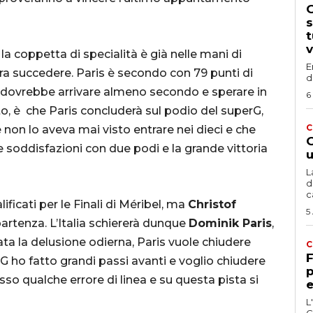
G
s
t
v
la coppetta di specialità è già nelle mani di
E
ra succedere. Paris è secondo con 79 punti di
d
le dovrebbe arrivare almeno secondo e sperare in
6
to, è che Paris concluderà sul podio del superG,
C
e non lo aveva mai visto entrare nei dieci e che
G
e soddisfazioni con due podi e la grande vittoria
u
L
d
c
lificati per le Finali di Méribel, ma
Christof
5
partenza. L’Italia schiererà dunque
Dominik Paris
,
iata la delusione odierna, Paris vuole chiudere
C
F
G ho fatto grandi passi avanti e voglio chiudere
p
o qualche errore di linea e su questa pista si
e
L
C