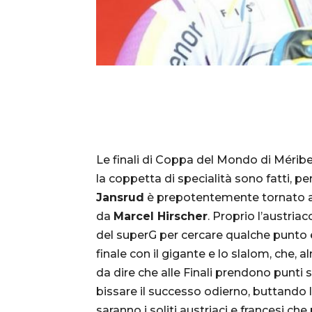
Le finali di Coppa del Mondo di Mérib
la coppetta di specialità sono fatti, pe
Jansrud
è prepotentemente tornato alla
da
Marcel Hirscher
. Proprio l’austri
del superG per cercare qualche punto e
finale con il gigante e lo slalom, che, 
da dire che alle Finali prendono punti s
bissare il successo odierno, buttando l
saranno i soliti austriaci e francesi 