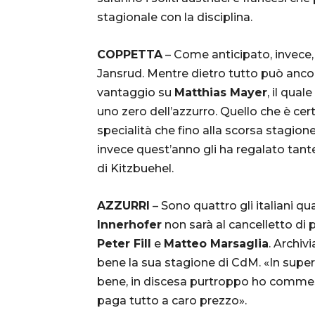
stagionale con la disciplina.
COPPETTA
– Come anticipato, invece, 
Jansrud. Mentre dietro tutto può anco
vantaggio su
Matthias Mayer
, il qua
uno zero dell’azzurro. Quello che è cer
specialità che fino alla scorsa stagion
invece quest’anno gli ha regalato tant
di Kitzbuehel.
AZZURRI
– Sono quattro gli italiani qua
Innerhofer
non sarà al cancelletto di 
Peter Fill
e
Matteo Marsaglia
. Archiv
bene la sua stagione di CdM. «In super
bene, in discesa purtroppo ho commess
paga tutto a caro prezzo».