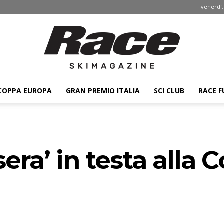
venerdì,
COPPA EUROPA
GRAN PREMIO ITALIA
SCI CLUB
RACE F
Race
era’ in testa alla 
ski