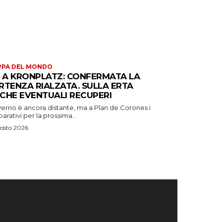
PPA DEL MONDO
S A KRONPLATZ: CONFERMATA LA
RTENZA RIALZATA. SULLA ERTA
CHE EVENTUALI RECUPERI
verno è ancora distante, ma a Plan de Corones i
arativi per la prossima...
osto 2026