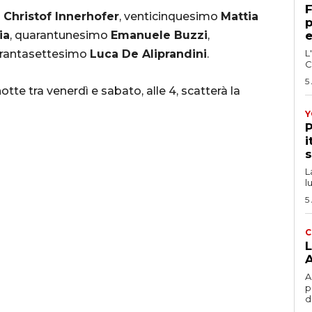
F
o
Christof Innerhofer
, venticinquesimo
Mattia
p
ia
, quarantunesimo
Emanuele Buzzi
,
e
rantasettesimo
Luca De Aliprandini
.
L
C
5
otte tra venerdì e sabato, alle 4, scatterà la
Y
P
i
s
L
l
5
C
L
A
A
p
d