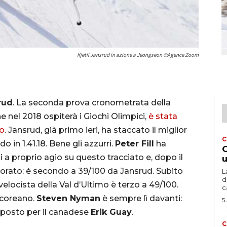
Kjetil Jansrud in azione a Jeongseon ©Agence Zoom
rud
. La seconda prova cronometrata della
e nel 2018 ospiterà i Giochi Olimpici,
è stata
go
. Jansrud, già primo ieri, ha staccato il miglior
C
 in 1.41.18. Bene gli azzurri.
Peter Fill
ha
G
 a proprio agio su questo tracciato e, dopo il
u
gliorato: è secondo a 39/100 da Jansrud. Subito
L
d
l velocista della Val d’Ultimo è terzo a 49/100.
c
o coreano.
Steven Nyman
è sempre lì davanti:
5
 posto per il canadese
Erik Guay
.
C