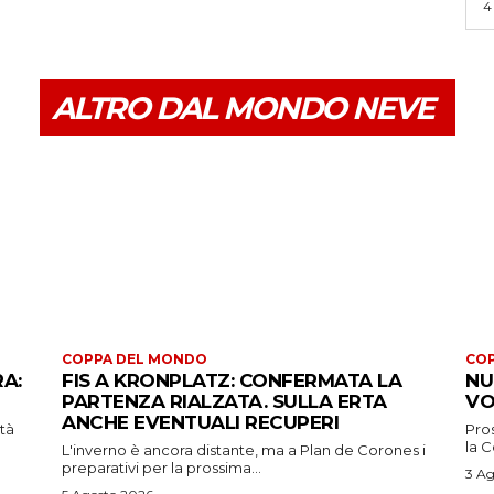
4
ALTRO DAL MONDO NEVE
COPPA DEL MONDO
CO
RA:
FIS A KRONPLATZ: CONFERMATA LA
NU
PARTENZA RIALZATA. SULLA ERTA
VO
ANCHE EVENTUALI RECUPERI
ità
Pros
la 
L'inverno è ancora distante, ma a Plan de Corones i
preparativi per la prossima...
3 Ag