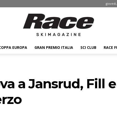
giovedì,
COPPA EUROPA
GRAN PREMIO ITALIA
SCI CLUB
RACE F
Race
a a Jansrud, Fill e
ski
erzo