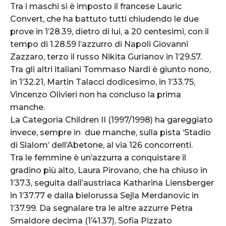
Tra i maschi si è imposto il francese Lauric
Convert, che ha battuto tutti chiudendo le due
prove in 1’28.39, dietro di lui, a 20 centesimi, con il
tempo di 1.28.59 l’azzurro di Napoli Giovanni
Zazzaro, terzo il russo Nikita Gurianov in 1’29.57.
Tra gli altri italiani Tommaso Nardi è giunto nono,
in 1’32.21, Martin Talacci dodicesimo, in 1’33.75,
Vincenzo Olivieri non ha concluso la prima
manche.
La Categoria Children II (1997/1998) ha gareggiato
invece, sempre in due manche, sulla pista ‘Stadio
di Slalom’ dell’Abetone, al via 126 concorrenti.
Tra le femmine è un’azzurra a conquistare il
gradino più alto, Laura Pirovano, che ha chiuso in
1’37.3, seguita dall’austriaca Katharina Liensberger
in 1’37.77 e dalla bielorussa Sejla Merdanovic in
1’37.99. Da segnalare tra le altre azzurre Petra
Smaldore decima (1’41.37), Sofia Pizzato