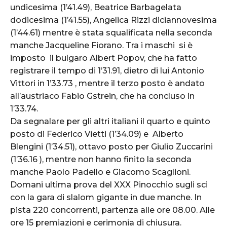
undicesima (1’41.49), Beatrice Barbagelata
dodicesima (1’41.55), Angelica Rizzi diciannovesima
(1’44.61) mentre è stata squalificata nella seconda
manche Jacqueline Fiorano. Tra i maschi si è
imposto il bulgaro Albert Popov, che ha fatto
registrare il tempo di 1’31.91, dietro di lui Antonio
Vittori in 1’33.73 , mentre il terzo posto è andato
all’austriaco Fabio Gstrein, che ha concluso in
1’33.74.
Da segnalare per gli altri italiani il quarto e quinto
posto di Federico Vietti (1’34.09) e Alberto
Blengini (1’34.51), ottavo posto per Giulio Zuccarini
(1’36.16 ), mentre non hanno finito la seconda
manche Paolo Padello e Giacomo Scaglioni.
Domani ultima prova del XXX Pinocchio sugli sci
con la gara di slalom gigante in due manche. In
pista 220 concorrenti, partenza alle ore 08.00. Alle
ore 15 premiazioni e cerimonia di chiusura.