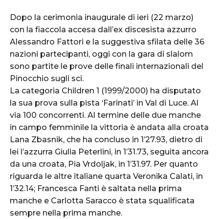
Dopo la cerimonia inaugurale di ieri (22 marzo)
con la fiaccola accesa dall’ex discesista azzurro
Alessandro Fattori e la suggestiva sfilata delle 36
nazioni partecipanti, oggi con la gara di slalom
sono partite le prove delle finali internazionali del
Pinocchio sugli sci.
La categoria Children 1 (1999/2000) ha disputato
la sua prova sulla pista ‘Farinati’ in Val di Luce. Al
via 100 concorrenti. Al termine delle due manche
in campo femminile la vittoria è andata alla croata
Lana Zbasnik, che ha concluso in 1’27.93, dietro di
lei l’azzurra Giulia Peterlini, in 1’31.73, seguita ancora
da una croata, Pia Vrdoljak, in 1’31.97. Per quanto
riguarda le altre italiane quarta Veronika Calati, in
1’32.14; Francesca Fanti è saltata nella prima
manche e Carlotta Saracco è stata squalificata
sempre nella prima manche.