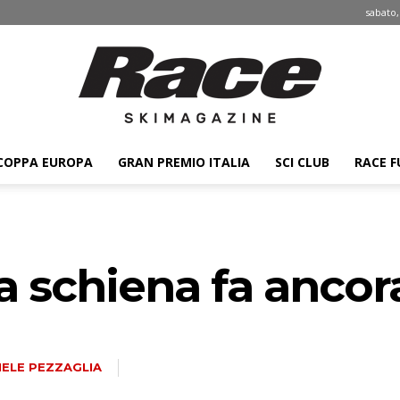
sabato,
COPPA EUROPA
GRAN PREMIO ITALIA
SCI CLUB
RACE F
Race
la schiena fa anco
ski
IELE PEZZAGLIA