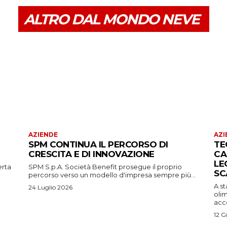
ALTRO DAL MONDO NEVE
AZIENDE
AZI
SPM CONTINUA IL PERCORSO DI
TE
CRESCITA E DI INNOVAZIONE
CA
LE
erta
SPM S.p.A. Società Benefit prosegue il proprio
SC
percorso verso un modello d'impresa sempre più...
A s
24 Luglio 2026
oli
acco
12 G