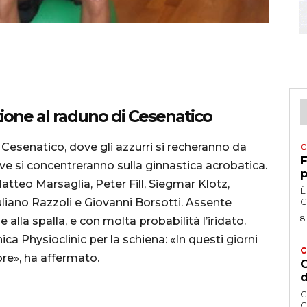
zione al raduno di Cesenatico
 Cesenatico, dove gli azzurri si recheranno da
C
F
ve si concentreranno sulla ginnastica acrobatica.
p
tteo Marsaglia, Peter Fill, Siegmar Klotz,
È
liano Razzoli e Giovanni Borsotti. Assente
C
8
alla spalla, e con molta probabilità l’iridato.
ica Physioclinic per la schiena: «In questi giorni
C
re», ha affermato.
G
d
G
C