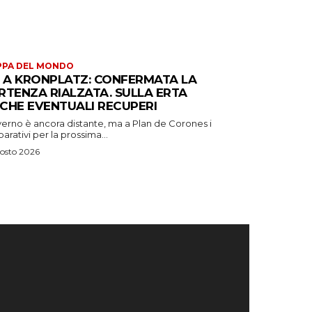
PPA DEL MONDO
S A KRONPLATZ: CONFERMATA LA
RTENZA RIALZATA. SULLA ERTA
CHE EVENTUALI RECUPERI
verno è ancora distante, ma a Plan de Corones i
arativi per la prossima...
osto 2026