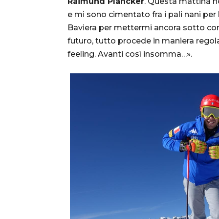
Raimund Plancker
. Questa mattina h
e mi sono cimentato fra i pali nani per 
Baviera per mettermi ancora sotto con f
futuro, tutto procede in maniera regol
feeling. Avanti così insomma…».