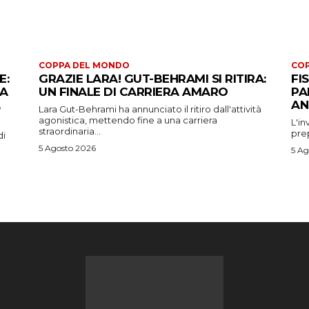
COPPA DEL MONDO
CO
E:
GRAZIE LARA! GUT-BEHRAMI SI RITIRA:
FI
 A
UN FINALE DI CARRIERA AMARO
PA
AN
Lara Gut-Behrami ha annunciato il ritiro dall'attività
agonistica, mettendo fine a una carriera
L'in
straordinaria...
prep
di
5 Agosto 2026
5 Ag