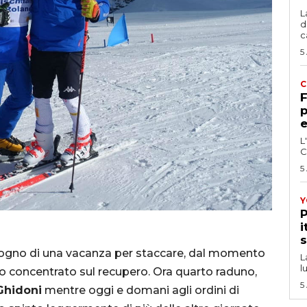
L
d
c
5
C
F
p
e
L
C
5
Y
P
i
s
sogno di una vacanza per staccare, dal momento
L
l
 concentrato sul recupero. Ora quarto raduno,
5
Ghidoni
mentre oggi e domani agli ordini di