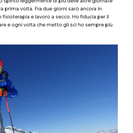
o spinto leggermente di più delle altre giornate
la prima volta. Fra due giorni sarò ancora in
isioterapia e lavoro a secco. Ho fiducia per il
are e ogni volta che metto gli sci ho sempre più