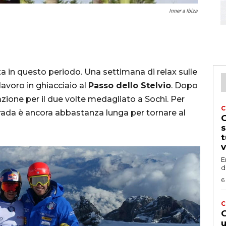
Inner a Ibiza
a in questo periodo. Una settimana di relax sulle
lavoro in ghiacciaio al
Passo dello Stelvio
. Dopo
azione per il due volte medagliato a Sochi. Per
C
 strada è ancora abbastanza lunga per tornare al
G
s
t
v
E
d
6
C
G
u