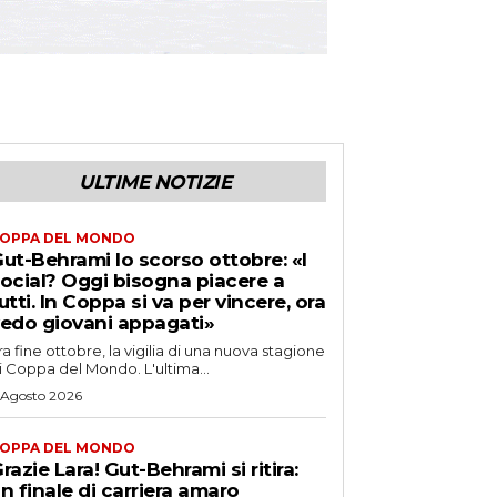
ULTIME NOTIZIE
OPPA DEL MONDO
ut-Behrami lo scorso ottobre: «I
ocial? Oggi bisogna piacere a
utti. In Coppa si va per vincere, ora
edo giovani appagati»
ra fine ottobre, la vigilia di una nuova stagione
i Coppa del Mondo. L'ultima...
 Agosto 2026
OPPA DEL MONDO
razie Lara! Gut-Behrami si ritira:
n finale di carriera amaro