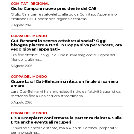
COMITATI REGIONALI
Giulio Campani nuovo presidente del CAE
Giulio Campani è stato eletto alla guida Comitato Appennino
Emiliano FISI. L’assemblea regionale tenutasi...
7 Agosto 2026
COPPA DEL MONDO
Gut-Behrami lo scorso ottobre: «I social? Oggi
bisogna piacere a tutti. In Coppa si va per vincere, ora
vedo giovani appagati»
Era fine ottobre, la vigilia di una nuova stagione di Coppa del
Mondo. L'ultima...
6 Agosto 2026
COPPA DEL MONDO
Grazie Lara! Gut-Behrami si ritira: un finale di carriera
amaro
Lara Gut-Behrami ha annunciato il ritiro dall'attività agonistica,
mettendo fine a una carriera straordinaria...
5 Agosto 2026
COPPA DEL MONDO
Fis a Kronplatz: confermata la partenza rialzata. Sulla
Erta anche eventuali recuperi
L'inverno è ancora distante, ma a Plan de Corones i preparativi
per la prossima...