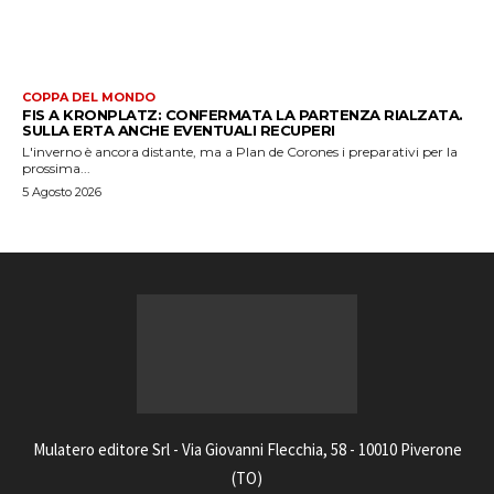
COPPA DEL MONDO
FIS A KRONPLATZ: CONFERMATA LA PARTENZA RIALZATA.
SULLA ERTA ANCHE EVENTUALI RECUPERI
L'inverno è ancora distante, ma a Plan de Corones i preparativi per la
prossima...
5 Agosto 2026
Mulatero editore Srl - Via Giovanni Flecchia, 58 - 10010 Piverone
(TO)