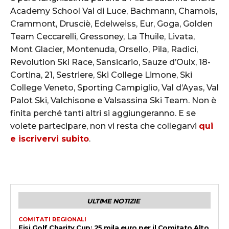
Academy School Val di Luce, Bachmann, Chamois,
Crammont, Drusciè, Edelweiss, Eur, Goga, Golden
Team Ceccarelli, Gressoney, La Thuile, Livata,
Mont Glacier, Montenuda, Orsello, Pila, Radici,
Revolution Ski Race, Sansicario, Sauze d’Oulx, 18-
Cortina, 21, Sestriere, Ski College Limone, Ski
College Veneto, Sporting Campiglio, Val d’Ayas, Val
Palot Ski, Valchisone e Valsassina Ski Team. Non è
finita perché tanti altri si aggiungeranno. E se
volete partecipare, non vi resta che collegarvi
qui
e iscrivervi subito
.
ULTIME NOTIZIE
COMITATI REGIONALI
Fisi Golf Charity Cup: 25 mila euro per il Comitato Alto