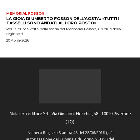
MEMORIAL FOSSON
LA GIOIA DI UMBERTO FOSSON DELL’AOSTA: «TUTTI I
TASSELLI SONO ANDATI AL LORO POSTO»
Per la prima volta nella storia del Memorial Fosson, un club della
regione si...
20 Aprile 2026
Mulatero editore Srl - Via Giovanni Flecchia, 58 - 10010 Piverone
(TO)
Numero Registro Stampa 48 del 28/06/2018 (già
autorizzazione del Tribunale di Torino n. 4310 del