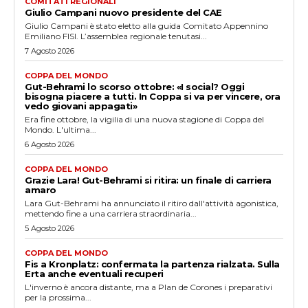
COMITATI REGIONALI
Giulio Campani nuovo presidente del CAE
Giulio Campani è stato eletto alla guida Comitato Appennino
Emiliano FISI. L’assemblea regionale tenutasi...
7 Agosto 2026
COPPA DEL MONDO
Gut-Behrami lo scorso ottobre: «I social? Oggi
bisogna piacere a tutti. In Coppa si va per vincere, ora
vedo giovani appagati»
Era fine ottobre, la vigilia di una nuova stagione di Coppa del
Mondo. L'ultima...
6 Agosto 2026
COPPA DEL MONDO
Grazie Lara! Gut-Behrami si ritira: un finale di carriera
amaro
Lara Gut-Behrami ha annunciato il ritiro dall'attività agonistica,
mettendo fine a una carriera straordinaria...
5 Agosto 2026
COPPA DEL MONDO
Fis a Kronplatz: confermata la partenza rialzata. Sulla
Erta anche eventuali recuperi
L'inverno è ancora distante, ma a Plan de Corones i preparativi
per la prossima...