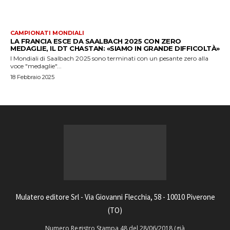
CAMPIONATI MONDIALI
LA FRANCIA ESCE DA SAALBACH 2025 CON ZERO
MEDAGLIE, IL DT CHASTAN: «SIAMO IN GRANDE DIFFICOLTÀ»
I Mondiali di Saalbach 2025 sono terminati con un pesante zero alla
voce "medaglie"...
18 Febbraio 2025
Mulatero editore Srl - Via Giovanni Flecchia, 58 - 10010 Piverone
(TO)
Numero Registro Stampa 48 del 28/06/2018 (già