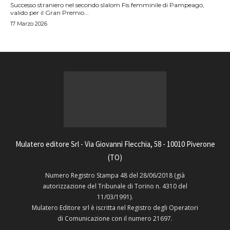
Successo straniero nel secondo slalom Fis femminile di Pampeago,
valido per il Gran Premio...
17 Marzo 2026
Mulatero editore Srl - Via Giovanni Flecchia, 58 - 10010 Piverone
(TO)
Numero Registro Stampa 48 del 28/06/2018 (già
autorizzazione del Tribunale di Torino n. 4310 del
11/03/1991).
Mulatero Editore srl è iscritta nel Registro degli Operatori
di Comunicazione con il numero 21697.