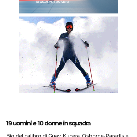
19 uomini e 10 donne in squadra
Big del calibro di Guay, Kucera, Osborne-Paradis e