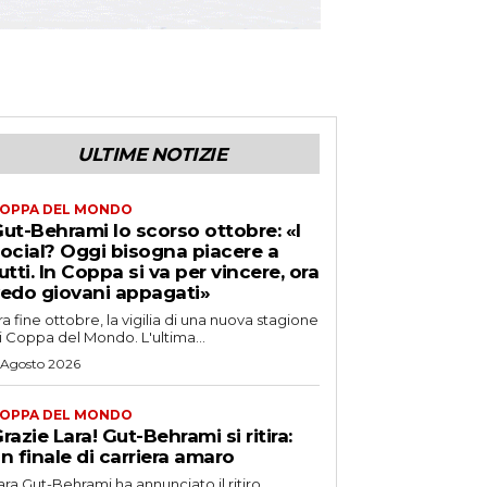
ULTIME NOTIZIE
OPPA DEL MONDO
ut-Behrami lo scorso ottobre: «I
ocial? Oggi bisogna piacere a
utti. In Coppa si va per vincere, ora
edo giovani appagati»
ra fine ottobre, la vigilia di una nuova stagione
i Coppa del Mondo. L'ultima...
 Agosto 2026
OPPA DEL MONDO
razie Lara! Gut-Behrami si ritira:
n finale di carriera amaro
ara Gut-Behrami ha annunciato il ritiro