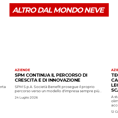
ALTRO DAL MONDO NEVE
AZIENDE
AZI
SPM CONTINUA IL PERCORSO DI
TE
CRESCITA E DI INNOVAZIONE
CA
LE
erta
SPM S.p.A. Società Benefit prosegue il proprio
SC
percorso verso un modello d'impresa sempre più...
A s
24 Luglio 2026
oli
acco
12 G