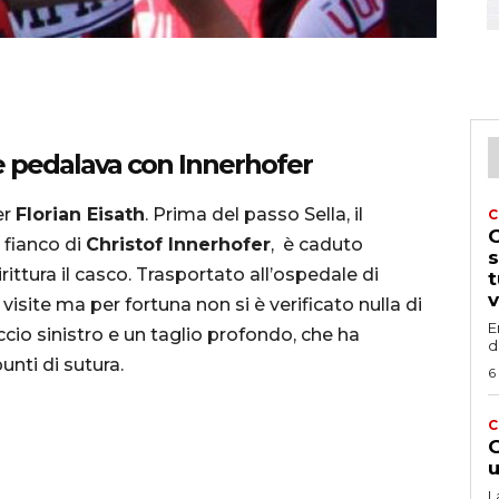
 pedalava con Innerhofer
er
Florian Eisath
. Prima del passo Sella, il
C
G
 fianco di
Christof Innerhofer
, è caduto
s
ittura il casco. Trasportato all’ospedale di
t
v
isite ma per fortuna non si è verificato nulla di
E
ccio sinistro e un taglio profondo, che ha
d
unti di sutura.
6
C
G
u
L