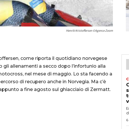
Henrik Kristoffersen ©Agence Zoom
toffersen, come riporta il quotidiano norvegese
 gli allenamenti a secco dopo l’infortunio alla
 motocross, nel mese di maggio. Lo sta facendo a
C
 percorso di recupero anche in Norvegia. Ma c’è
G
o appunto a fine agosto sul ghiacciaio di Zermatt.
s
t
v
E
d
6