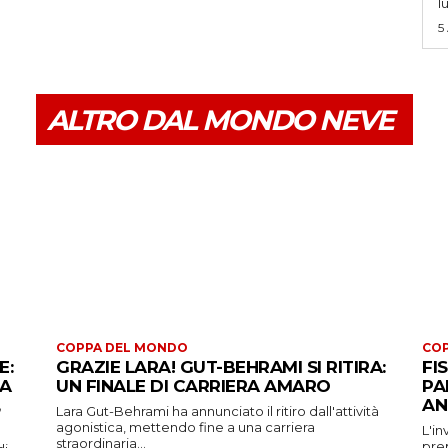
l
5
ALTRO DAL MONDO NEVE
COPPA DEL MONDO
CO
E:
GRAZIE LARA! GUT-BEHRAMI SI RITIRA:
FI
 A
UN FINALE DI CARRIERA AMARO
PA
AN
Lara Gut-Behrami ha annunciato il ritiro dall'attività
agonistica, mettendo fine a una carriera
L'in
straordinaria...
prep