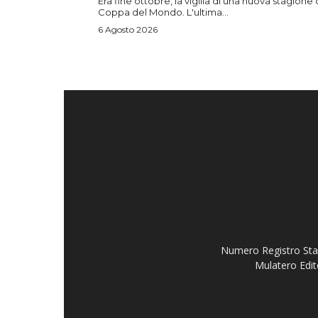
Era fine ottobre, la vigilia di una nuova stagione 
Coppa del Mondo. L'ultima...
6 Agosto 2026
Numero Registro Stam
Mulatero Edit