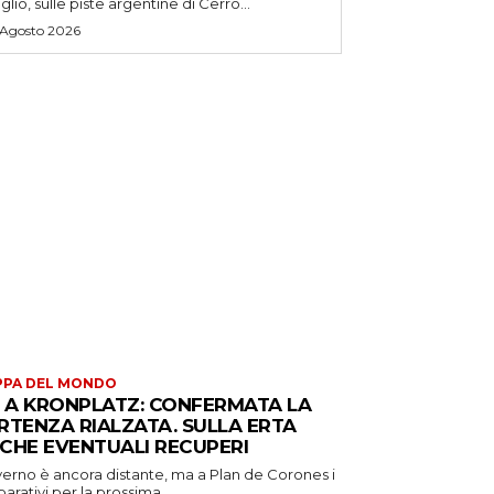
uglio, sulle piste argentine di Cerro...
 Agosto 2026
PPA DEL MONDO
S A KRONPLATZ: CONFERMATA LA
RTENZA RIALZATA. SULLA ERTA
CHE EVENTUALI RECUPERI
verno è ancora distante, ma a Plan de Corones i
arativi per la prossima...