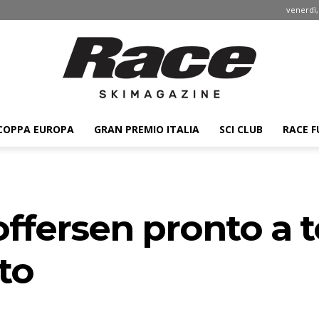
venerdì,
COPPA EUROPA
GRAN PREMIO ITALIA
SCI CLUB
RACE F
Race
offersen pronto a t
ski
sto