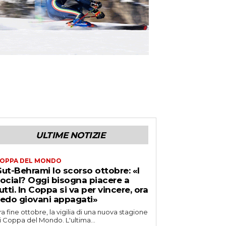
ULTIME NOTIZIE
OPPA DEL MONDO
ut-Behrami lo scorso ottobre: «I
ocial? Oggi bisogna piacere a
utti. In Coppa si va per vincere, ora
edo giovani appagati»
ra fine ottobre, la vigilia di una nuova stagione
i Coppa del Mondo. L'ultima...