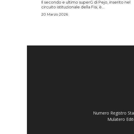
Il secondo e ultimo superG di Pejo, inserito nel
circuito istituzionale della Fisi, è...
20 Marzo 2026
Numero Registro Stam
Mulatero Edit