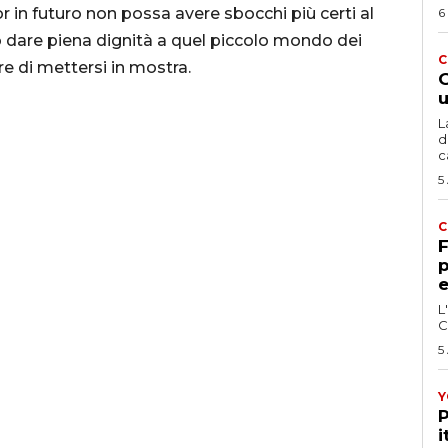
or in futuro non possa avere sbocchi più certi al
6
rio dare piena dignità a quel piccolo mondo dei
C
re di mettersi in mostra.
G
u
L
d
c
5
C
F
p
e
L
C
5
Y
P
i