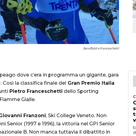
Baruffaldi e Franceschetti
ampeago dove c’era in programma un gigante, gara
Così la classifica finale del
Gran Premio Italia
unti
Pietro Franceschetti
dello Sporting
C
 Fiamme Gialle.
G
s
t
Giovanni Franzoni
, Ski College Veneto. Non
v
i Senior (1997 e 1996), la vittoria nel GPI Senior
E
 nazionale B. Non manca tuttavia il dibattito in
d