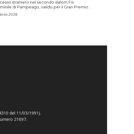
cesso straniero nel secondo slalom Fis
inile di Pampeago, valido per il Gran Premio...
arzo 2026
4310 del 11/03/1991).
 numero 21697.