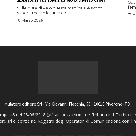
ASSOLUTO DELLO SVIZZERO GINI
Suc
femm
Sulle piste di Pejo questa mattina si è svolto il
superG maschile, utile ad...
17 M
18 Marzo 2026
Mulatero editore Srl - Via Giovanni Flecchia, 58 - 10010 Piverone (TO)
pa 48 del 28/06/2018 (già autorizzazione del Tribunale di Torino n. 
ore srl è iscritta nel Registro degli Operatori di Comunicazione con il