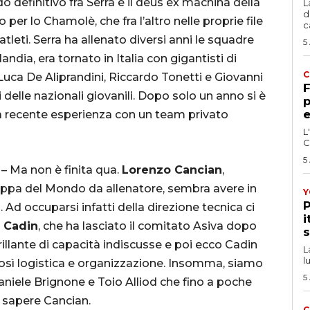
o definitivo fra Serra e il deus ex machina della
L
d
o per lo Chamolè, che fra l’altro nelle proprie file
c
atleti. Serra ha allenato diversi anni le squadre
5
ndia, era tornato in Italia con gigantisti di
C
ca De Aliprandini, Riccardo Tonetti e Giovanni
F
delle nazionali giovanili. Dopo solo un anno si è
p
e
 la recente esperienza con un team privato
L
C
5
O
– Ma non è finita qua.
Lorenzo Cancian
,
oppa del Mondo da allenatore, sembra avere in
Y
P
Ad occuparsi infatti della direzione tecnica ci
i
 Cadin
, che ha lasciato il comitato Asiva dopo
s
rillante di capacità indiscusse e poi ecco Cadin
L
l
così logistica e organizzazione. Insomma, siamo
5
Daniele Brignone e Toio Alliod che fino a poche
a sapere Cancian.
C