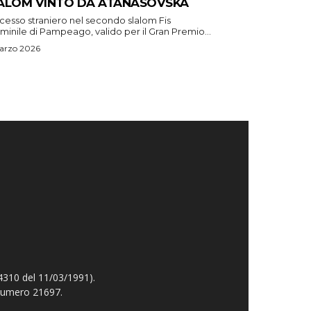
ALOM VINTO DA ATANASOVSKA
cesso straniero nel secondo slalom Fis
inile di Pampeago, valido per il Gran Premio...
arzo 2026
4310 del 11/03/1991).
 numero 21697.