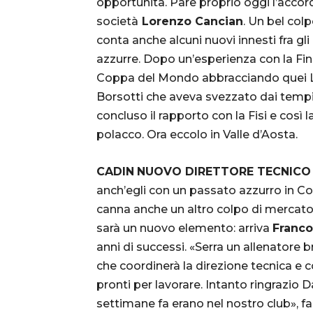
opportunità. Pare proprio oggi l’accord
società
Lorenzo Cancian
. Un bel colp
conta anche alcuni nuovi innesti fra gli 
azzurre. Dopo un’esperienza con la Finla
Coppa del Mondo abbracciando quei Lu
Borsotti che aveva svezzato dai tempi 
concluso il rapporto con la Fisi e così
polacco. Ora eccolo in Valle d’Aosta.
CADIN
NUOVO DIRETTORE TECNIC
anch’egli con un passato azzurro in C
canna anche un altro colpo di mercato. 
sarà un nuovo elemento: arriva
Franco
anni di successi. «Serra un allenatore b
che coordinerà la direzione tecnica e 
pronti per lavorare. Intanto ringrazio 
settimane fa erano nel nostro club», f