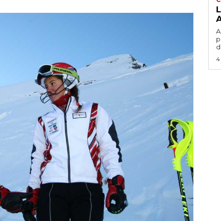
L
A
A
p
d
4