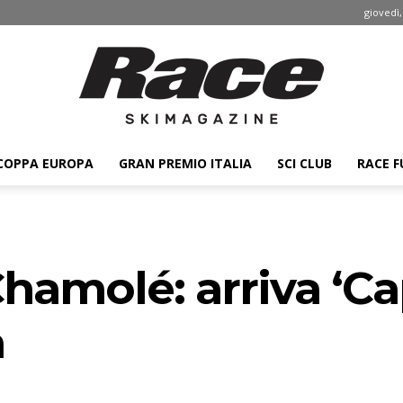
giovedì,
COPPA EUROPA
GRAN PREMIO ITALIA
SCI CLUB
RACE F
Race
hamolé: arriva ‘Ca
ski
a