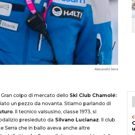
Alessandro Serra
. Gran colpo di mercato dello
Ski Club Chamolé:
ggiato un pezzo da novanta. Stiamo parlando di
uturo
. Il tecnico valsusino, classe 1973, si
C
odalizio presieduto da
Silvano Lucianaz
. Il club
G
e Serra che in ballo aveva anche altre
u