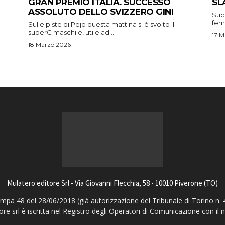
GRAN PREMIO ITALIA. SUCCESSO
SL
ASSOLUTO DELLO SVIZZERO GINI
Suc
femm
Sulle piste di Pejo questa mattina si è svolto il
superG maschile, utile ad...
17 M
18 Marzo 2026
Mulatero editore Srl - Via Giovanni Flecchia, 58 - 10010 Piverone (TO)
pa 48 del 28/06/2018 (già autorizzazione del Tribunale di Torino n. 
ore srl è iscritta nel Registro degli Operatori di Comunicazione con il