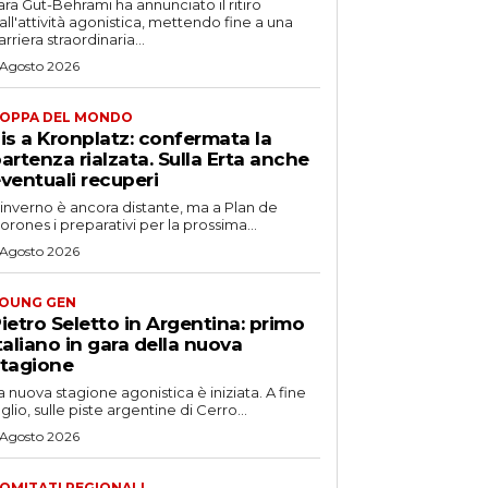
ara Gut-Behrami ha annunciato il ritiro
all'attività agonistica, mettendo fine a una
arriera straordinaria...
 Agosto 2026
OPPA DEL MONDO
is a Kronplatz: confermata la
artenza rialzata. Sulla Erta anche
ventuali recuperi
'inverno è ancora distante, ma a Plan de
orones i preparativi per la prossima...
 Agosto 2026
OUNG GEN
ietro Seletto in Argentina: primo
taliano in gara della nuova
tagione
a nuova stagione agonistica è iniziata. A fine
uglio, sulle piste argentine di Cerro...
 Agosto 2026
OMITATI REGIONALI