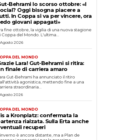
ut-Behrami lo scorso ottobre: «I
ocial? Oggi bisogna piacere a
utti. In Coppa si va per vincere, ora
edo giovani appagati»
ra fine ottobre, la vigilia di una nuova stagione
i Coppa del Mondo. L'ultima...
 Agosto 2026
OPPA DEL MONDO
razie Lara! Gut-Behrami si ritira:
n finale di carriera amaro
ara Gut-Behrami ha annunciato il ritiro
all'attività agonistica, mettendo fine a una
arriera straordinaria...
 Agosto 2026
OPPA DEL MONDO
is a Kronplatz: confermata la
artenza rialzata. Sulla Erta anche
ventuali recuperi
'inverno è ancora distante, ma a Plan de
orones i preparativi per la prossima...