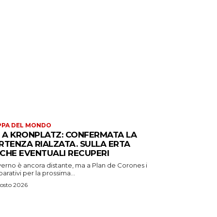
PPA DEL MONDO
S A KRONPLATZ: CONFERMATA LA
RTENZA RIALZATA. SULLA ERTA
CHE EVENTUALI RECUPERI
verno è ancora distante, ma a Plan de Corones i
arativi per la prossima...
osto 2026