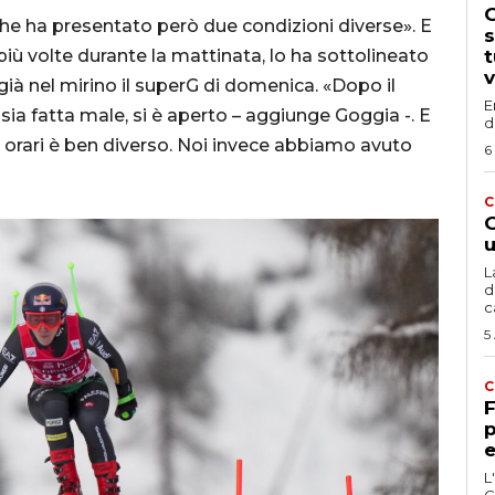
G
che ha presentato però due condizioni diverse». E
s
più volte durante la mattinata, lo ha sottolineato
t
v
ià nel mirino il superG di domenica. «Dopo il
E
 sia fatta male, si è aperto – aggiunge Goggia -. E
d
i orari è ben diverso. Noi invece abbiamo avuto
6
C
G
u
L
d
c
5
C
F
p
e
L
C