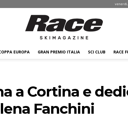
venerdì,
COPPA EUROPA
GRAN PREMIO ITALIA
SCI CLUB
RACE F
Race
a a Cortina e dedic
ski
lena Fanchini