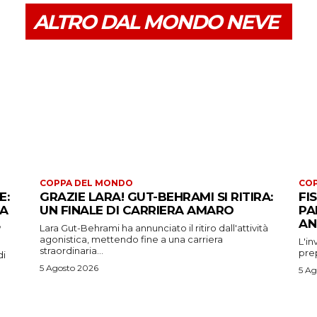
ALTRO DAL MONDO NEVE
COPPA DEL MONDO
CO
E:
GRAZIE LARA! GUT-BEHRAMI SI RITIRA:
FI
 A
UN FINALE DI CARRIERA AMARO
PA
AN
Lara Gut-Behrami ha annunciato il ritiro dall'attività
agonistica, mettendo fine a una carriera
L'in
straordinaria...
prep
di
5 Agosto 2026
5 Ag