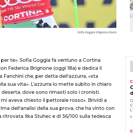
Sofia Goggia ©Agence Zoom
er te». Sofia Goggia fa ventuno a Cortina
on Federica Brignone (oggi 18a) e dedica il
a Fanchini che, per detta dell’azzurra, «sta
C
a sua vita». L’azzurra lo mette subito in chiaro
G
deserta, dove sono rimasti solo i cronisti.
d
mi aveva chiesto il pettorale rosso». Brividi a
G
C
ma dell’analisi della sua prova, che ha vinto con
L
a ritrovata Ilka Stuhec e di 36/100 sulla tedesca
7
C