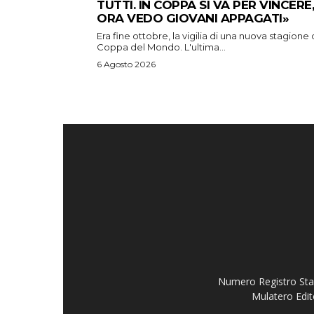
TUTTI. IN COPPA SI VA PER VINCERE,
ORA VEDO GIOVANI APPAGATI»
Era fine ottobre, la vigilia di una nuova stagione 
Coppa del Mondo. L'ultima...
6 Agosto 2026
Numero Registro Stam
Mulatero Edit