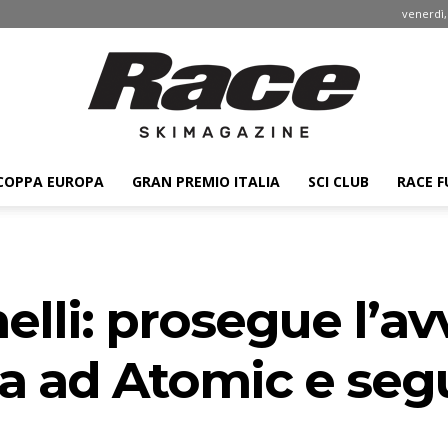
venerdì,
COPPA EUROPA
GRAN PREMIO ITALIA
SCI CLUB
RACE F
Race
lli: prosegue l’av
ski
 ad Atomic e segu