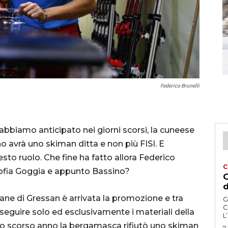
Federico Brunelli
biamo anticipato nei giorni scorsi, la cuneese
 avrà uno skiman ditta e non più FISI. E
esto ruolo. Che fine ha fatto allora Federico
C
 Sofia Goggia e appunto Bassino?
G
d
vane di Gressan è arrivata la promozione e tra
G
C
eguire solo ed esclusivamente i materiali della
L
o scorso anno la bergamasca rifiutò uno skiman
7