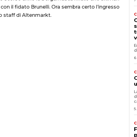
con il fidato Brunelli. Ora sembra certo l’ingresso
C
o staff di Altenmarkt.
G
s
t
v
E
d
6
C
G
u
L
d
c
5
C
F
p