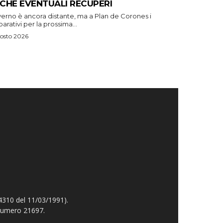
CHE EVENTUALI RECUPERI
verno è ancora distante, ma a Plan de Corones i
arativi per la prossima...
osto 2026
4310 del 11/03/1991).
 numero 21697.