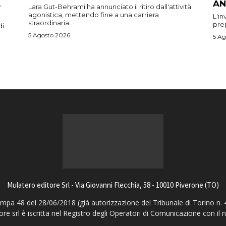
AN
Lara Gut-Behrami ha annunciato il ritiro dall'attività
agonistica, mettendo fine a una carriera
L'in
straordinaria...
prep
di
5 Agosto 2026
5 Ag
Mulatero editore Srl - Via Giovanni Flecchia, 58 - 10010 Piverone (TO)
pa 48 del 28/06/2018 (già autorizzazione del Tribunale di Torino n. 
ore srl è iscritta nel Registro degli Operatori di Comunicazione con il