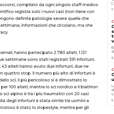
L
ni occorsi, compilato da ogni singolo staff medico
7
entifico registra solo i nuovi casi (non tiene con
Vengono definite patologie severe quelle che
C
ettimana, informazioni che circolano, ma che
G
s
acy.
t
v
E
d
ernali, hanno partecipato 2.780 atleti, 1.121
6
e settimane sono stati registrati 391 infortuni,
i; 43 atleti hanno avuto due infortuni, due ne
C
n quattro stop. Il numero più alto di infortuni è
G
u
ello sci, il più pericoloso si è dimostrato lo
L
er 100 atleti, mentre lo sci nordico e il biathlon
d
 sci alpino è tra i più traumatici con 20 casi
c
 degli infortuni è stata simile tra uomini e
5
coloso è stato lo slopestyle, mentre per gli