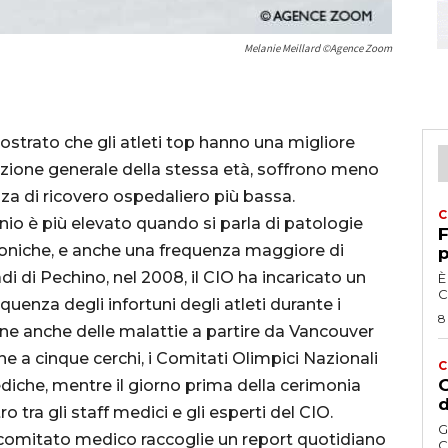
Melanie Meillard ©Agence Zoom
mostrato che gli atleti top hanno una migliore
lazione generale della stessa età, soffrono meno
za di ricovero ospedaliero più bassa.
C
unio è più elevato quando si parla di patologie
F
roniche, e anche una frequenza maggiore di
p
di di Pechino, nel 2008, il CIO ha incaricato un
È
C
uenza degli infortuni degli atleti durante i
8
ione anche delle malattie a partire da Vancouver
e a cinque cerchi, i Comitati Olimpici Nazionali
C
G
iche, mentre il giorno prima della cerimonia
d
 tra gli staff medici e gli esperti del CIO.
G
l comitato medico raccoglie un report quotidiano
C