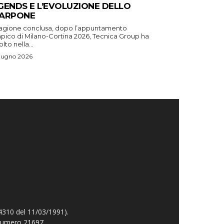
GENDS E L’EVOLUZIONE DELLO
ARPONE
tagione conclusa, dopo l’appuntamento
mpico di Milano-Cortina 2026, Tecnica Group ha
lto nella...
iugno 2026
4310 del 11/03/1991).
 numero 21697.