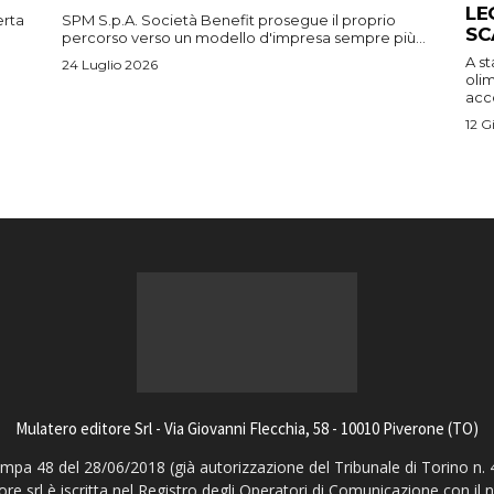
LE
erta
SPM S.p.A. Società Benefit prosegue il proprio
SC
percorso verso un modello d'impresa sempre più...
A s
24 Luglio 2026
oli
acco
12 G
Mulatero editore Srl - Via Giovanni Flecchia, 58 - 10010 Piverone (TO)
pa 48 del 28/06/2018 (già autorizzazione del Tribunale di Torino n. 
ore srl è iscritta nel Registro degli Operatori di Comunicazione con il