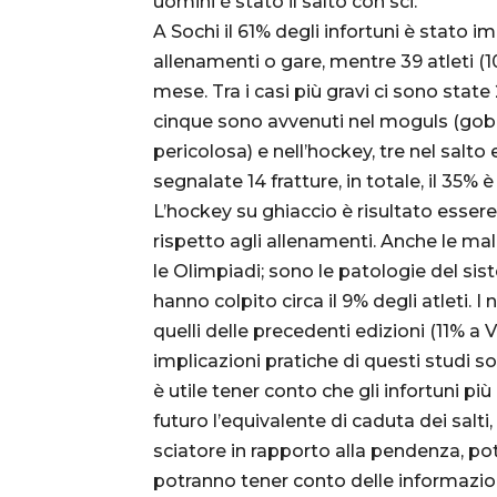
uomini è stato il salto con sci.
A Sochi il 61% degli infortuni è stato
allenamenti o gare, mentre 39 atleti 
mese. Tra i casi più gravi ci sono state
cinque sono avvenuti nel moguls (gobbe
pericolosa) e nell’hockey, tre nel salto
segnalate 14 fratture, in totale, il 35%
L’hockey su ghiaccio è risultato essere l
rispetto agli allenamenti. Anche le m
le Olimpiadi; sono le patologie del sis
hanno colpito circa il 9% degli atleti. I
quelli delle precedenti edizioni (11% a
implicazioni pratiche di questi studi s
è utile tener conto che gli infortuni più
futuro l’equivalente di caduta dei salti
sciatore in rapporto alla pendenza, p
potranno tener conto delle informazioni