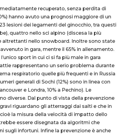
 immediatamente recuperato, senza perdita di
(10%) hanno avuto una prognosi maggiore di un
 23 lesioni dei legamenti del ginocchio, tra questi
), quattro nello sci alpino (discesa la più
 e altrettanti nello snowboard. Inoltre sono state
 è avvenuto in gara, mentre il 65% in allenamento.
’unico sport in cui ci si fa più male in gara
alattie rappresentano un serio problema durante
tema respiratorio quelle più frequenti e in Russia
 numeri generali di Sochi (12%) sono in linea con
 Vancouver e Londra, 10% a Pechino). Le
ono diverse. Dal punto di vista della prevenzione
 gravi riguardano gli atterraggi dai salti e che in
, cioè la misura della velocità di impatto dello
otrebbe essere disegnata da algoritmi che
 sugli infortuni. Infine la prevenzione è anche