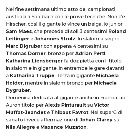
Nel fine settimana ultimo atto dei campionati
austriaci a Saalbach con le prove tecniche. Non c’è
Hirscher, così il gigante lo vince un belga, lo junior
Sam Maes
, che precede di soli 3 centesimi
Roland
Leitinger
e
Johannes Strolz
. In slalom a segno
Marc Digruber
con appena 4 centesimi su
Thomas Dorner
, bronzo per
Adrian Pertl
.
Katharina Liensberger
fa doppietta con il titolo
in slalom e in gigante, in entrambe le gare davanti
a
Katharina Truppe
. Terza in gigante
Michaela
Heider
, mentre in slalom bronzo per
Michaela
Dygruber
.
Domenica dedicata al gigante anche in Francia: ad
Auron titolo per
Alexis Pinturault
su
Victor
Muffat-Jeandet
e
Thibaut Favrot
. Nel superG di
sabato invece affermazione di
Johan Clarey
su
Nils Allegre
e
Maxence Muzaton
.