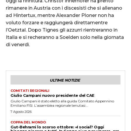
oggi la rifinitura. Christof Innerhofer ha prerito
rimanere in Austria con i discesisti che si allenano
ad Hintertux, mentre Alexander Ploner non ha
voluto forzare e raggiungerà direttamentre
l’Oetztal. Dopo Tignes gli azzurri rientreranno in
Italia e si recheranno a Soelden solo nella giornata
di venerdì.
ULTIME NOTIZIE
COMITATI REGIONALI
Giulio Campani nuovo presidente del CAE
Giulio Campani è stato eletto alla guida Comitato Appennino
Emiliano FISI. L’assemblea regionale tenutasi...
7 Agosto 2026
COPPA DEL MONDO
Gut-Behrami lo scorso ottobre: «I social? Oggi
bisogna piacere a tutti. In Coppa si va per vincere, ora