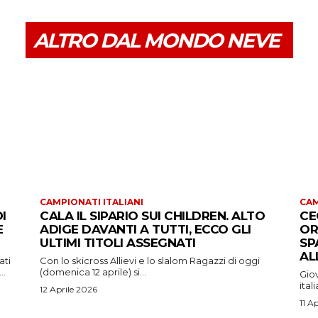
ALTRO DAL MONDO NEVE
CAMPIONATI ITALIANI
CAM
I
CALA IL SIPARIO SUI CHILDREN. ALTO
CE
E
ADIGE DAVANTI A TUTTI, ECCO GLI
OR
ULTIMI TITOLI ASSEGNATI
SP
AL
ati
Con lo skicross Allievi e lo slalom Ragazzi di oggi
..
(domenica 12 aprile) si...
Giov
ital
12 Aprile 2026
11 A