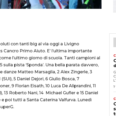
luti con tanti big al via oggi a Livigno
lus Cancro Primo Aiuto. E’ l’ultima importante
C
come l’ultimo giorno di scuola. Tanti campioni al
G
.15 sulla pista ‘Sponda’. Una bella parata davvero,
d
 le danze Matteo Marsaglia, 2 Alex Zingerle, 3
G
C
UI), 5 Daniel Dejori, 6 Giulio Bosca, 7
L
er, 9 Florian Eisath, 10 Luca De Aliprandini, 11
7
), 13 Roberto Nani, 14 Michael Gufler e 15 Daniel
C
e poi tutti a Santa Caterina Valfurva. Lunedì
G
superG.
s
t