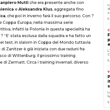
ianpiero
Mutti
che era presente anche con
L
d
sienica
e
Aleksandra Klus
, aggregata fino
c
ica
, che poi in inverno farà il suo percorso. Con ?
5
e Coppa Europa, nella massima serie
iva, infatti la Polonia in questa specialità ha
C
F
a
? “E’ stata esclusa dalla squadra e ha fatto un
p
ei test, in slalom in Coppa del Mondo tuttavia
e
 di Zanitzer è già iniziata con due raduni fra
L
C
sco di Wittenburg. Il prossimo training
5
di Zermatt. Circa i training invernali, diverso
Y
P
i
s
L
l
5