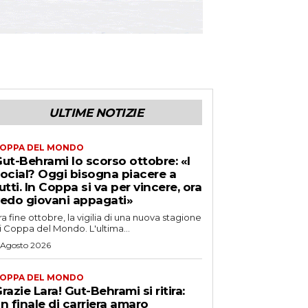
ULTIME NOTIZIE
OPPA DEL MONDO
ut-Behrami lo scorso ottobre: «I
ocial? Oggi bisogna piacere a
utti. In Coppa si va per vincere, ora
edo giovani appagati»
ra fine ottobre, la vigilia di una nuova stagione
i Coppa del Mondo. L'ultima...
 Agosto 2026
OPPA DEL MONDO
razie Lara! Gut-Behrami si ritira:
n finale di carriera amaro