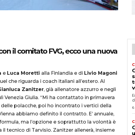
 con il comitato FVG, ecco una nuova
C
G
a
e
Luca Moretti
alla Finlandia e di
Livio Magoni
s
uel che riguarda i coach italiani all’estero. Al
t
v
Gianluca Zanitzer
, già allenatore azzurro e negli
E
uli Venezia Giulia. “Mi ha contattato in primavera
d
elle polacche, poi ho incontrato i vertici della
6
Vienna abbiamo definito il contratto. E’ annuale,
formula, ma l’opzione e soprattutto la volontà è
C
G
 il tecnico di Tarvisio. Zanitzer allenerà, insieme
u