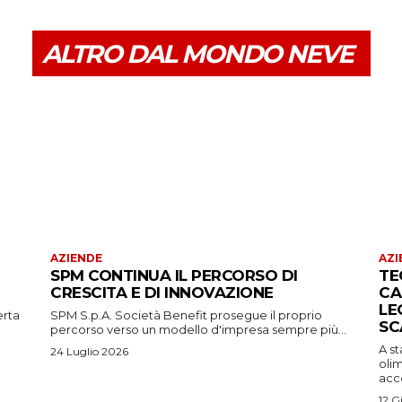
ALTRO DAL MONDO NEVE
AZIENDE
AZI
SPM CONTINUA IL PERCORSO DI
TE
CRESCITA E DI INNOVAZIONE
CA
LE
erta
SPM S.p.A. Società Benefit prosegue il proprio
SC
percorso verso un modello d'impresa sempre più...
A s
24 Luglio 2026
oli
acco
12 G