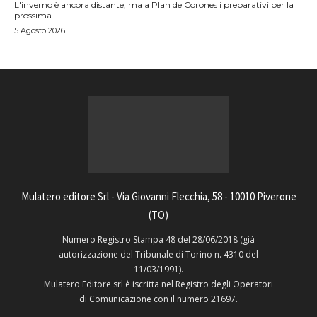
L'inverno è ancora distante, ma a Plan de Corones i preparativi per la
prossima...
5 Agosto 2026
Mulatero editore Srl - Via Giovanni Flecchia, 58 - 10010 Piverone
(TO)
Numero Registro Stampa 48 del 28/06/2018 (già
autorizzazione del Tribunale di Torino n. 4310 del
11/03/1991).
Mulatero Editore srl è iscritta nel Registro degli Operatori
di Comunicazione con il numero 21697.