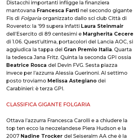
Distacchi importanti infligge la finanziera
mantovana
Francesca Fanti
nel secondo gigante
Fis di
Folgaria
organizzato dallo sci club Città di
Rovereto: la ’99 supera infatti
Laura Steinmair
dell’Esercito di 89 centesimi e
Margherita Cecere
di 1.06. Quest’ultima, portacolori del Lancia AOC, si
aggiudica la tappa del
Gran Premio Italia
. Quarta
la tedesca Jana Fritz. Quinta la seconda GPI ossia
Beatrice Rosca
del Devin FVG. Sesta piazza
invece per l’azzurra Alessia Guerinoni. Al settimo
posto troviamo
Melissa Astegiano
dei
Carabinieri: è terza GPI.
CLASSIFICA GIGANTE FOLGARIA
Ottava l’azzurra Francesca Carolli e a chiudere la
top ten ecco la neozelandese Piera Hudson e la
2007
Nadine Trocker
del Seiseralm AA che è la